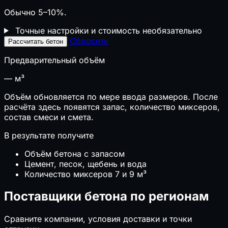
₽
НДС 22% (2026)
Обычно 5–10%.
📋
Взносы ИП
Точные настройки и стоимость
необязательно
📊
УСН vs ОСНО
Сбросить
Рассчитать бетон
⚖️
Пени и риск РНП
⚖️
Неустойка по договору
Предварительный объём
🏦
Стоимость банковской гарантии
⚠️
Риски строительных проектов
—
м³
📋
Калькуляторы ресурсов ГЭСНр
Объём обновляется по мере ввода размеров. После
расчёта здесь появятся запас, количество миксеров,
🌱
Экология и комфорт
состав смеси и смета.
🌱
Эко-баллы ГОСТ Р 70346
В результате получите
🌱
Эко-баллы ГОСТ Р 71392 (ИЖС)
🔊
Внешний шум на расстоянии
Объём бетона с запасом
Цемент, песок, щебень и вода
↗ Возможно вам будет интересно
Количество миксеров 7 и 9 м³
📝
Нужен ли наряд-допуск
Поставщики бетона по регионам
❄️
Глубина промерзания
📄
Цены на кирпич в 2026 году: за штуку,
Сравните компании, условия доставки и точки
поддон и 1000 шт.