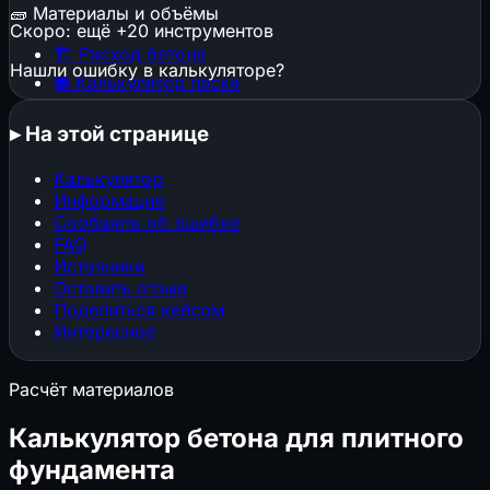
🧱
Материалы и объёмы
Скоро: ещё +20 инструментов
🏗️
Расход бетона
Нашли ошибку в калькуляторе?
▦
Калькулятор песка
▦
Калькулятор щебня
🕳️
Котлован и траншея
▸
На этой странице
🧱
Расход штукатурки
🧱
Расход кирпича
Калькулятор
⬜
Газобетон и пеноблоки
Информация
🔩
Расход арматуры
Сообщить об ошибке
🎨
Расход краски
FAQ
📜
Расход обоев
Источники
📐
Стяжка пола
Оставить отзыв
Поделиться кейсом
🏠
Площадь кровли
Интересное
🏠
Кровельные материалы
🧱
Клей и затирка для плитки
Расчёт материалов
📐
ГКЛ и металлокаркас
🏗️
Конструкции, фундаменты и нагрузки
Калькулятор бетона для плитного
фундамента
▦
Строительные леса