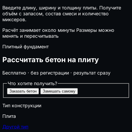
⌖
Свайный фундамент
Введите длину, ширину и толщину плиты. Получите
⬛
Перекрытия (балки, плиты, монолит)
объём с запасом, состав смеси и количество
↧
Нагрузки на перекрытие
миксеров.
🔲
Забор
🚗
Размер автонавеса
Расчёт занимает около минуты
Размеры можно
🪜
Лестницы
менять и пересчитывать
❄️
Глубина промерзания
Плитный фундамент
🏔️
Несущая способность грунта
❄️
Снеговая нагрузка на кровлю
Рассчитать бетон на плиту
⚙️
Инженерные системы
Бесплатно · без регистрации · результат сразу
▣
Септик и выгребная яма
Что хотите получить?
⚡
Сечение кабеля по мощности
Заказать бетон
Замешать самому
⏚
Сопротивление заземления (контур)
🔌
Электрические нагрузки и трансформаторы
Тип конструкции
⚙️
Компенсация реактивной мощности
🔥
Мощность котла отопления
Плита
💨
Расход воздуха (вентиляция)
♨️
Расчёт сауны
Другой тип