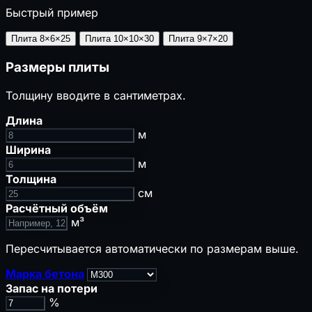
⚡
Временные сети стройплощадки
Быстрый пример
🌧️
Ливнёвка и дождевой сток
Плита 8×6×25
Плита 10×10×30
Плита 9×7×20
🔥
Пожарная и промышленная безопасность
Размеры плиты
🔥
Противопожарные расстояния
🧯
Огнетушители
Толщину вводите в сантиметрах.
А
Категория помещения
🚪
Время эвакуации
Длина
🏭
Признаки опасного производственного
м
объекта
Ширина
📝
Нужен ли наряд-допуск
м
Толщина
🌡️
Климат, теплотехника и акустика
см
Расчётный объём
🌡️
ГСОП
м³
🧱
Толщина утеплителя
Пересчитывается автоматически по размерам выше.
💧
Точка росы
🔇
Звукоизоляция стен
Марка бетона
Запас на потери
📋
Сметы, закупки и экономика подрядчика
%