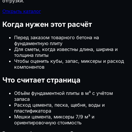
отгрузки.
📄
ФРСН: как найти документ и регистрационный
номер
Открыть каталог
Когда нужен этот расчёт
Перед заказом товарного бетона на
фундаментную плиту
Для сметы, когда известны длина, ширина и
толщина плиты
Чтобы оценить кубы, запас, миксеры и расход
компонентов
Что считает страница
Объём фундаментной плиты в м³ с учётом
запаса
Расход цемента, песка, щебня, воды и
пластификатора
Мешки цемента, миксеры 7/9 м³ и
ориентировочную стоимость