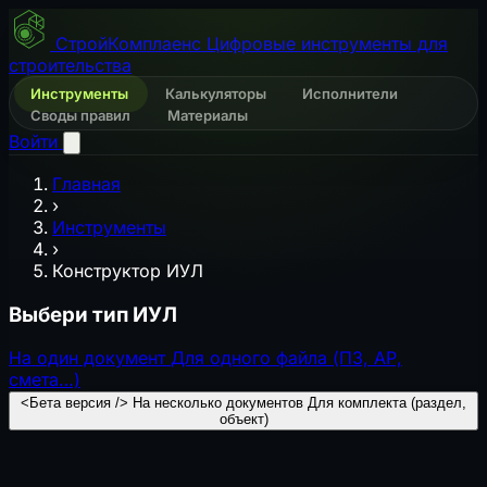
СтройКомплаенс
Цифровые инструменты для
строительства
Инструменты
Калькуляторы
Исполнители
Своды правил
Материалы
Войти
Главная
›
Инструменты
›
Конструктор ИУЛ
Выбери тип ИУЛ
На один документ
Для одного файла (ПЗ, АР,
смета…)
<Бета версия />
На несколько документов
Для комплекта (раздел,
объект)