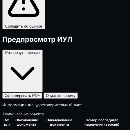
Сообщить об ошибке
Предпросмотр ИУЛ
Развернуть превью
Сформировать PDF
Очистить форму
Информационно-удостоверительный лист
Наименование объекта
—
№
Обозначение
Наименование
Номер последнего
п/п
документа
документа
изменения (версии)
1
—
—
—