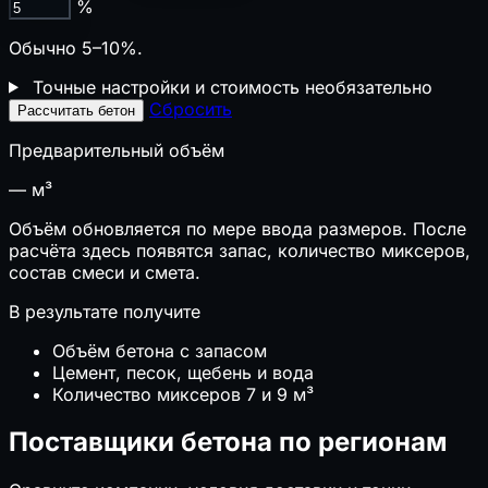
%
₽
НДС 22% (2026)
📋
Взносы ИП
Обычно 5–10%.
📊
УСН vs ОСНО
Точные настройки и стоимость
необязательно
⚖️
Пени и риск РНП
Сбросить
Рассчитать бетон
⚖️
Неустойка по договору
🏦
Стоимость банковской гарантии
Предварительный объём
⚠️
Риски строительных проектов
📋
Калькуляторы ресурсов ГЭСНр
—
м³
Объём обновляется по мере ввода размеров. После
🌱
Экология и комфорт
расчёта здесь появятся запас, количество миксеров,
состав смеси и смета.
🌱
Эко-баллы ГОСТ Р 70346
🌱
Эко-баллы ГОСТ Р 71392 (ИЖС)
В результате получите
🔊
Внешний шум на расстоянии
Объём бетона с запасом
↗ Возможно вам будет интересно
Цемент, песок, щебень и вода
Количество миксеров 7 и 9 м³
А
Категория помещения
🌱
Эко-баллы ГОСТ Р 70346
Поставщики бетона по регионам
📄
Цены на кирпич в 2026 году: за штуку,
поддон и 1000 шт.