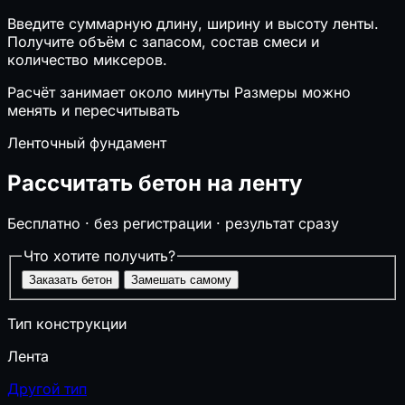
⌖
Свайный фундамент
Введите суммарную длину, ширину и высоту ленты.
⬛
Перекрытия (балки, плиты, монолит)
Получите объём с запасом, состав смеси и
↧
Нагрузки на перекрытие
количество миксеров.
🔲
Забор
🚗
Размер автонавеса
Расчёт занимает около минуты
Размеры можно
🪜
Лестницы
менять и пересчитывать
❄️
Глубина промерзания
Ленточный фундамент
🏔️
Несущая способность грунта
❄️
Снеговая нагрузка на кровлю
Рассчитать бетон на ленту
⚙️
Инженерные системы
Бесплатно · без регистрации · результат сразу
▣
Септик и выгребная яма
Что хотите получить?
⚡
Сечение кабеля по мощности
Заказать бетон
Замешать самому
⏚
Сопротивление заземления (контур)
🔌
Электрические нагрузки и трансформаторы
Тип конструкции
⚙️
Компенсация реактивной мощности
🔥
Мощность котла отопления
Лента
💨
Расход воздуха (вентиляция)
♨️
Расчёт сауны
Другой тип