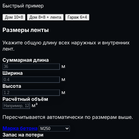
⚡
Временные сети стройплощадки
Быстрый пример
🌧️
Ливнёвка и дождевой сток
Дом 10×8
Дом 8×8 + лента
Гараж 6×4
🔥
Пожарная и промышленная безопасность
Размеры ленты
🔥
Противопожарные расстояния
🧯
Огнетушители
Укажите общую длину всех наружных и внутренних
А
Категория помещения
лент.
🚪
Время эвакуации
🏭
Признаки опасного производственного
Суммарная длина
м
объекта
📝
Нужен ли наряд-допуск
Ширина
м
🌡️
Климат, теплотехника и акустика
Высота
м
🌡️
ГСОП
Расчётный объём
м³
🧱
Толщина утеплителя
💧
Точка росы
Пересчитывается автоматически по размерам выше.
🔇
Звукоизоляция стен
Марка бетона
📋
Сметы, закупки и экономика подрядчика
Запас на потери