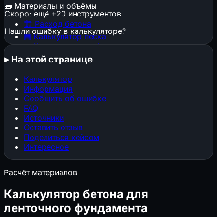
🧱
Материалы и объёмы
Скоро: ещё +20 инструментов
🏗️
Расход бетона
Нашли ошибку в калькуляторе?
▦
Калькулятор песка
▦
Калькулятор щебня
🕳️
Котлован и траншея
▸
На этой странице
🧱
Расход штукатурки
🧱
Расход кирпича
Калькулятор
⬜
Газобетон и пеноблоки
Информация
🔩
Расход арматуры
Сообщить об ошибке
🎨
Расход краски
FAQ
📜
Расход обоев
Источники
📐
Стяжка пола
Оставить отзыв
Поделиться кейсом
🏠
Площадь кровли
Интересное
🏠
Кровельные материалы
🧱
Клей и затирка для плитки
Расчёт материалов
📐
ГКЛ и металлокаркас
🏗️
Конструкции, фундаменты и нагрузки
Калькулятор бетона для
ленточного фундамента
▦
Строительные леса