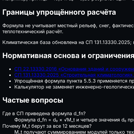
Границы упрощённого расчёта
Формула не учитывает местный рельеф, снег, фактиче
теплотехнический расчёт.
Климатическая база обновлена на СП 131.13330.2025; 
Нормативная основа и ограничени
СП 22.13330.2016 «Основания зданий и сооружений
СП 131.13330.2025 «Строительная климатология»,
Упрощённая формула пункта 5.5.3 применяется пр
Калькулятор не заменяет инженерно-геологическ
Частые вопросы
Где в СП приведена формула d_fn?
Формула d_fn = d₀ × √M_t и четыре значения d₀ пр
Почему M_t берут за все 12 месяцев?
M_t получают суммированием модулей только тех