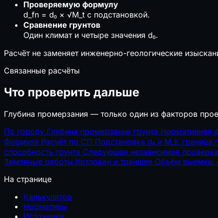
Проверяемую формулу
d_fn = d₀ × √M_t с подстановкой.
🔥
Пожарная и промышленная безопасность
Сравнение грунтов
🔥
Противопожарные расстояния
Один климат и четыре значения d₀.
🧯
Огнетушители
А
Категория помещения
Расчёт не заменяет инженерно-геологические изыскан
🚪
Время эвакуации
Связанные расчёты
🏭
Признаки опасного производственного объект
📝
Нужен ли наряд-допуск
Что проверить дальше
🌡️
Климат, теплотехника и акустика
Глубина промерзания — только один из факторов прое
🌡️
ГСОП
По городу
Глубина промерзания грунта
Нормативная d_
🧱
Толщина утеплителя
Формула
Расчёт по СП
Подстановка d₀ и M_t, граница
💧
Точка росы
способность грунта
Следующая независимая проверка
🔇
Звукоизоляция стен
Земляные работы
Котлован и траншея
Объём выемки, о
📋
Сметы, закупки и экономика подрядчика
На странице
Калькулятор
₽
НДС 22% (2026)
Нормативы
📋
Взносы ИП
Источники