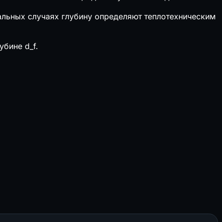
тальных случаях глубину определяют теплотехническим
убине d_f.