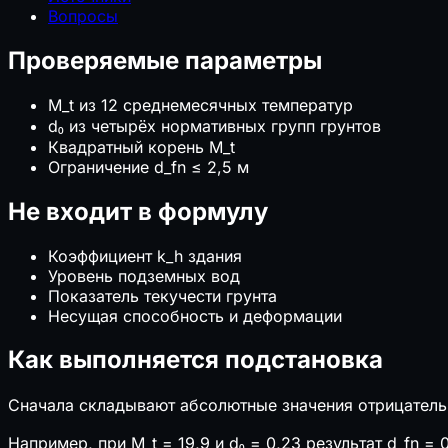
📊
УСН vs ОСНО
Вопросы
⚖️
Пени и риск РНП
⚖️
Неустойка по договору
Проверяемые параметры
🏦
Стоимость банковской гарантии
⚠️
Риски строительных проектов
M_t из 12 среднемесячных температур
📋
Калькуляторы ресурсов ГЭСНр
d₀ из четырёх нормативных групп грунтов
Квадратный корень M_t
🌱
Экология и комфорт
Ограничение d_fn ≤ 2,5 м
🌱
Эко-баллы ГОСТ Р 70346
Не входит в формулу
🌱
Эко-баллы ГОСТ Р 71392 (ИЖС)
🔊
Внешний шум на расстоянии
Коэффициент k_h здания
↗ Возможно вам будет интересно
Уровень подземных вод
Показатель текучести грунта
💨
Расход воздуха (вентиляция)
Несущая способность и деформации
⏚
Сопротивление заземления (контур)
📄
Цены на кирпич в 2026 году: за штуку, поддон 
Как выполняется подстановка
📄
ФРСН: как найти документ и регистрационный
Сначала складывают абсолютные значения отрицательны
Например, при M_t = 19,9 и d₀ = 0,23 результат d_fn = 0