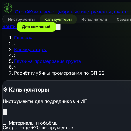
СтройКомплаенс
Цифровые инструменты для стр
Инструменты
Калькуляторы
Исполнители
Своды 
Войти
Для компаний
Главная
›
Калькуляторы
›
Глубина промерзания грунта
›
Расчёт глубины промерзания по СП 22
⚙️
Калькуляторы
Инструменты для подрядчиков и ИП
🧱
Материалы и объёмы
Скоро: ещё +20 инструментов