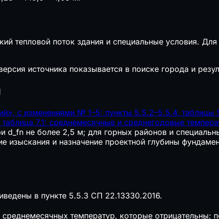
ский тепловой поток здания и специальные условия. Дл
версия источника показывается в поиске города и резул
я
», с изменениями № 1–5: пункты 5.5.2–5.5.4, таблицы 5
 таблица 7.1: среднемесячные и среднегодовые темпера
и d_fn не более 2,5 м; для горных районов и специальн
ие изыскания и назначение проектной глубины фундамен
иведены в пункте 5.5.3 СП 22.13330.2016.
 среднемесячных температур, которые отрицательны; 