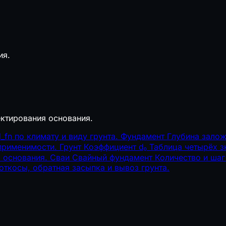
ия.
а
ктирования основания.
fn по климату и виду грунта.
Фундамент
Глубина зало
 применимости.
Грунт
Коэффициент d₀
Таблица четырёх з
 основания.
Сваи
Свайный фундамент
Количество и шаг
ткосы, обратная засыпка и вывоз грунта.