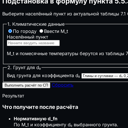
Подстановка в формулу пункта 5.5.
↧
Нагрузки на перекрытие
🔲
Забор
Выберите населённый пункт из актуальной таблицы 7.1 
🚗
Размер автонавеса
🪜
Лестницы
1. Климатические данные
❄️
Глубина промерзания
По городу
Ввести M_t
Населённый пункт
🏔️
Несущая способность грунта
❄️
Снеговая нагрузка на кровлю
M_t и помесячные температуры берутся из таблицы 7.
⚙️
Инженерные системы
▣
Септик и выгребная яма
2. Грунт для d₀
⚡
Сечение кабеля по мощности
Вид грунта для коэффициента d₀
⏚
Сопротивление заземления (контур)
Сбросить
Выполнить расчёт по СП
🔌
Электрические нагрузки и трансформаторы
⚙️
Компенсация реактивной мощности
Результат
🔥
Мощность котла отопления
💨
Расход воздуха (вентиляция)
Что получите после расчёта
♨️
Расчёт сауны
⚡
Временные сети стройплощадки
Нормативную d_fn
По M_t и коэффициенту d₀ выбранного грунта.
🌧️
Ливнёвка и дождевой сток