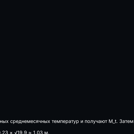
и 1000 шт.
 номер
х среднемесячных температур и получают M_t. Затем вы
,23 × √19,9 ≈ 1,03 м.