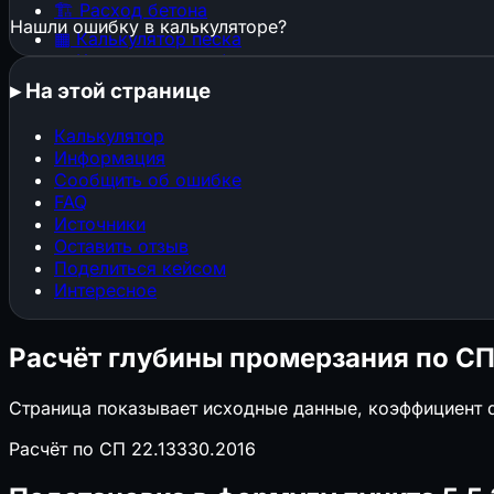
🏗️
Расход бетона
Нашли ошибку в калькуляторе?
▦
Калькулятор песка
▦
Калькулятор щебня
🕳️
Котлован и траншея
▸
На этой странице
🧱
Расход штукатурки
🧱
Расход кирпича
Калькулятор
⬜
Газобетон и пеноблоки
Информация
🔩
Расход арматуры
Сообщить об ошибке
🎨
Расход краски
FAQ
📜
Расход обоев
Источники
📐
Стяжка пола
Оставить отзыв
Поделиться кейсом
🏠
Площадь кровли
Интересное
🏠
Кровельные материалы
🧱
Клей и затирка для плитки
📐
ГКЛ и металлокаркас
Расчёт глубины промерзания по СП
🏗️
Конструкции, фундаменты и нагрузки
Страница показывает исходные данные, коэффициент d
▦
Строительные леса
Расчёт по СП 22.13330.2016
⌖
Свайный фундамент
⬛
Перекрытия (балки, плиты, монолит)