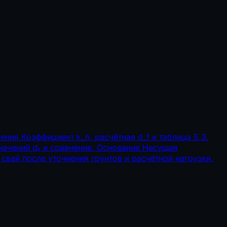
жения
Коэффициент k_h, расчётная d_f и таблица 5.3.
начений d₀ и сравнение.
Основание
Несущая
 свай после уточнения грунтов и расчётной нагрузки.