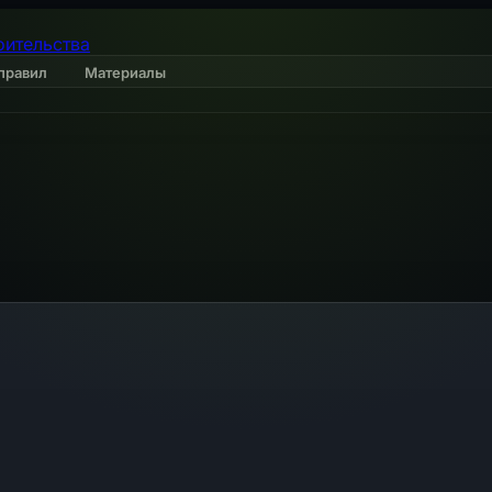
оительства
правил
Материалы