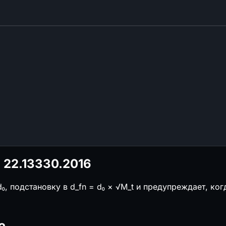
 22.13330.2016
₀, подстановку в d_fn = d₀ × √M_t и предупреждает, к