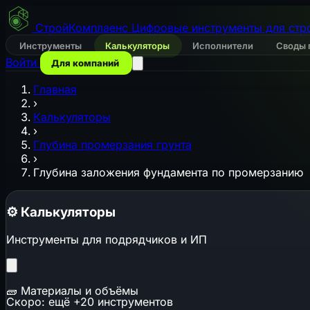
СтройКомплаенс
Цифровые инструменты для стр
Инструменты
Калькуляторы
Исполнители
Своды 
Войти
Для компаний
Главная
›
Калькуляторы
›
Глубина промерзания грунта
›
Глубина заложения фундамента по промерзанию
⚙️
Калькуляторы
Инструменты для подрядчиков и ИП
🧱
Материалы и объёмы
Скоро: ещё +20 инструментов