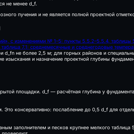
ся не менее d_f.
зного пучения и не является полной проектной отметк
я
», с изменениями № 1–5: пункты 5.5.2–5.5.4, таблицы 5
 таблица 7.1: среднемесячные и среднегодовые темпера
и d_fn не более 2,5 м; для горных районов и специальн
ие изыскания и назначение проектной глубины фундамен
рытой площадки. d_f — расчётная глубина у фундамента
. Это консервативно: послабление до 0,5 d_f для отдел
ным заполнителем и песков крупнее мелкого таблица 5.
о проверяют.