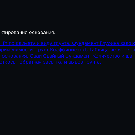
ктирования основания.
fn по климату и виду грунта.
Фундамент
Глубина зало
 применимости.
Грунт
Коэффициент d₀
Таблица четырёх з
 основания.
Сваи
Свайный фундамент
Количество и шаг
ткосы, обратная засыпка и вывоз грунта.
и 1000 шт.
 номер