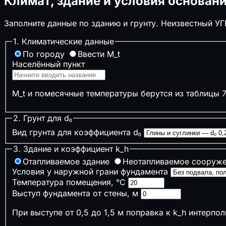
Климат, здание и условия основан
↧
Нагрузки на перекрытие
🔲
Забор
Заполните данные по зданию и грунту. Неизвестный УГ
🚗
Размер автонавеса
🪜
Лестницы
1. Климатические данные
❄️
Глубина промерзания
По городу
Ввести M_t
Населённый пункт
🏔️
Несущая способность грунта
❄️
Снеговая нагрузка на кровлю
M_t и помесячные температуры берутся из таблицы 7.
⚙️
Инженерные системы
2. Грунт для d₀
▣
Септик и выгребная яма
⚡
Сечение кабеля по мощности
Вид грунта для коэффициента d₀
⏚
Сопротивление заземления (контур)
3. Здание и коэффициент k_h
🔌
Электрические нагрузки и трансформаторы
Отапливаемое здание
Неотапливаемое сооруж
⚙️
Компенсация реактивной мощности
Условия у наружной грани фундамента
🔥
Мощность котла отопления
Температура помещения, °C
💨
Расход воздуха (вентиляция)
♨️
Расчёт сауны
Выступ фундамента от стены, м
⚡
Временные сети стройплощадки
При выступе от 0,5 до 1,5 м поправка к k_h интерпол
🌧️
Ливнёвка и дождевой сток