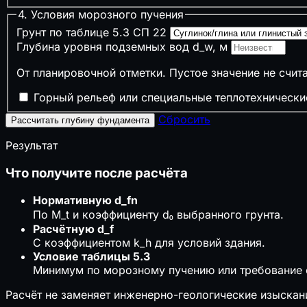
4. Условия морозного пучения
🔥
Пожарная и промышленная безопасность
Грунт по таблице 5.3 СП 22
🔥
Противопожарные расстояния
Глубина уровня подземных вод d_w, м
🧯
Огнетушители
От планировочной отметки. Пустое значение не счита
А
Категория помещения
🚪
Время эвакуации
Горный рельеф или специальные теплотехнически
🏭
Признаки опасного производственного объект
📝
Нужен ли наряд-допуск
Сбросить
Рассчитать глубину фундамента
🌡️
Климат, теплотехника и акустика
Результат
Что получите после расчёта
🌡️
ГСОП
🧱
Толщина утеплителя
Нормативную d_fn
💧
Точка росы
По M_t и коэффициенту d₀ выбранного грунта.
🔇
Звукоизоляция стен
Расчётную d_f
С коэффициентом k_h для условий здания.
📋
Сметы, закупки и экономика подрядчика
Условие таблицы 5.3
Минимум по морозному пучению или требование о
₽
НДС 22% (2026)
📋
Взносы ИП
Расчёт не заменяет инженерно-геологические изыскан