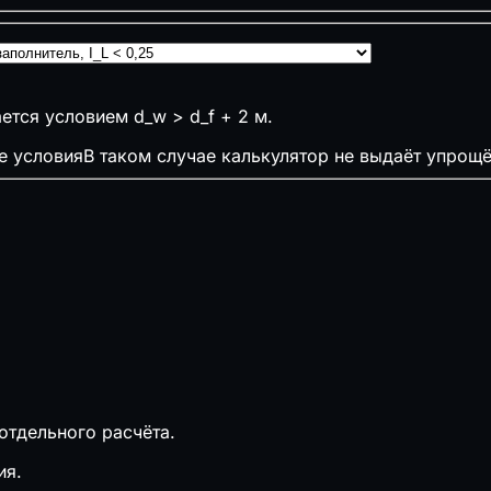
ется условием d_w > d_f + 2 м.
е условия
В таком случае калькулятор не выдаёт упрощ
а
тдельного расчёта.
ия.