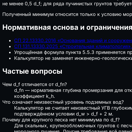
не менее 0,5 d_f; для ряда пучинистых грунтов требует
Полученный минимум относится только к условию моро
Нормативная основа и ограничени
СП 22.13330.2016 «Основания зданий и сооружений
СП 131.13330.2025 «Строительная климатология»,
Упрощённая формула пункта 5.5.3 применяется пр
Калькулятор не заменяет инженерно-геологическ
Частые вопросы
Чем d_f отличается от d_fn?
d_fn — нормативная глубина промерзания для отк
коэффициент k_h.
Что означает неизвестный уровень подземных вод?
Калькулятор не считает неизвестный УГВ глубоким
подтверждённом условии d_w > d_f + 2 м.
Почему для крупного песка нет минимума по d_f?
Для скальных, крупнообломочных грунтов с песча
морозного пучения. Другие требования всё равн