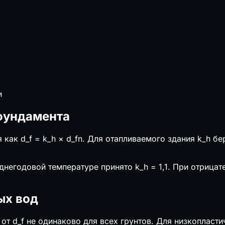
и
 фундамента
 как d_f = k_h × d_fn. Для отапливаемого здания k_h бе
днегодовой температуре принято k_h = 1,1. При отрица
ых вод
от d_f не одинаково для всех грунтов. Для низкопласти