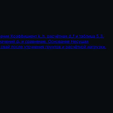
жения
Коэффициент k_h, расчётная d_f и таблица 5.3.
начений d₀ и сравнение.
Основание
Несущая
 свай после уточнения грунтов и расчётной нагрузки.