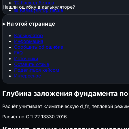
🏗️
Расход бетона
Нашли ошибку в калькуляторе?
▦
Калькулятор песка
▦
Калькулятор щебня
🕳️
Котлован и траншея
▸
На этой странице
🧱
Расход штукатурки
🧱
Расход кирпича
Калькулятор
⬜
Газобетон и пеноблоки
Информация
🔩
Расход арматуры
Сообщить об ошибке
🎨
Расход краски
FAQ
📜
Расход обоев
Источники
📐
Стяжка пола
Оставить отзыв
Поделиться кейсом
🏠
Площадь кровли
Интересное
🏠
Кровельные материалы
🧱
Клей и затирка для плитки
📐
ГКЛ и металлокаркас
Глубина заложения фундамента п
🏗️
Конструкции, фундаменты и нагрузки
Расчёт учитывает климатическую d_fn, тепловой режим
▦
Строительные леса
Расчёт по СП 22.13330.2016
⌖
Свайный фундамент
⬛
Перекрытия (балки, плиты, монолит)