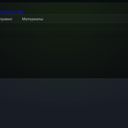
оительства
правил
Материалы