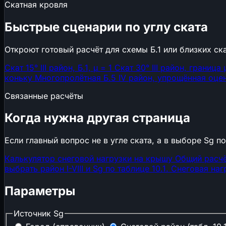
Скатная кровля
🔥
Пожарная и промышленная безопасность
Быстрые сценарии по углу ската
🔥
Противопожарные расстояния
🧯
Огнетушители
Откроют готовый расчёт для схемы Б.1 или близких ск
А
Категория помещения
🚪
Время эвакуации
Скат 15°
III район, Б.1, μ = 1
Скат 30°
III район, граница 
🏭
Признаки опасного производственного объект
коньку
Многопролётная Б.5
IV район, упрощённая оце
📝
Нужен ли наряд-допуск
Связанные расчёты
🌡️
Климат, теплотехника и акустика
Когда нужна другая страница
🌡️
ГСОП
Если главный вопрос не в угле ската, а в выборе Sɡ п
🧱
Толщина утеплителя
💧
Точка росы
Калькулятор снеговой нагрузки на крышу
Общий расчё
🔇
Звукоизоляция стен
выбрать район I-VIII и Sɡ по таблице 10.1.
Снеговая наг
📋
Сметы, закупки и экономика подрядчика
Параметры
₽
НДС 22% (2026)
Источник Sɡ
📋
Взносы ИП