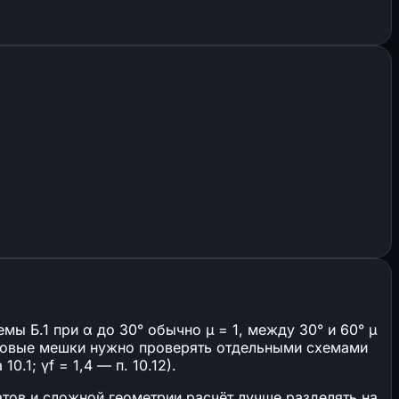
ы Б.1 при α до 30° обычно μ = 1, между 30° и 60° μ
неговые мешки нужно проверять отдельными схемами
10.1; γf = 1,4 — п. 10.12).
атов и сложной геометрии расчёт лучше разделять на