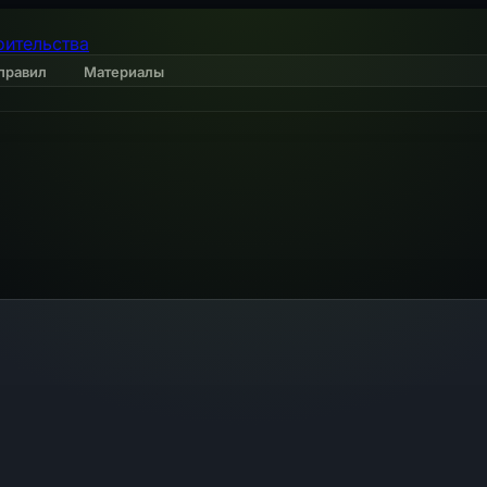
оительства
правил
Материалы