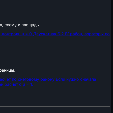
л, схему и площадь.
н, контроль μ = 0
Двускатная Б.2
IV район, аэраторы по
траницы.
асчёт по снеговому району
Если нужно сначала
 расчёт с μ = 1.