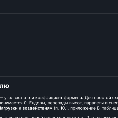
влю
 угол ската α и коэффициент формы μ. Для простой схем
принимается 0. Ендовы, перепады высот, парапеты и с
Нагрузки и воздействия»
(п. 10.1, приложение Б, таблица 
, а не по наклонной поверхности ската. Для разных ск