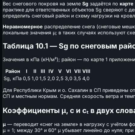
Вес снегового покровя на земле
Sɡ
задаётся по
карте
практике для ответственных объектов Sɡ сверяют с д
определить снеговый район и схему нагрузки на кровл
Неравномерное
распределение снега (снеговые мешки
локальные значения μ; в таких случаях используют с
Таблица 10.1 — Sɡ по снеговым райо
Значения в кПа (кН/м²); район — по карте 1 приложени
Район
I
II
III
IV
V
VI
VII
VIII
Sɡ, кПа
0,5
1,0
1,5
2,0
2,5
3,0
3,5
4,0
Для Республики Крым и о. Сахалин в СП приведены от
СП и местным нормам. Средняя скорость ветра и темпе
Коэффициенты μ, c и cₜ в двух слов
μ
— переводит «снег на земле» в нагрузку с учётом фо
μ = 1; между 30° и 60° μ убывает линейно до нуля; пр