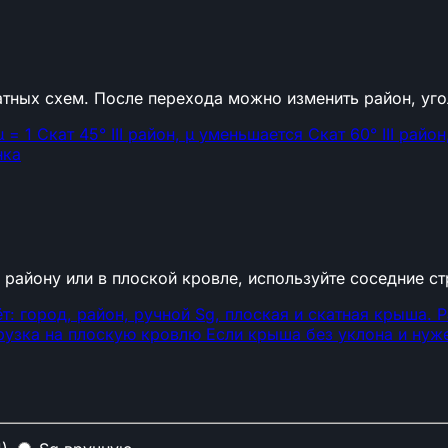
атных схем. После перехода можно изменить район, уго
μ = 1
Скат 45°
III район, μ уменьшается
Скат 60°
III райо
а
нка
о району или в плоской кровле, используйте соседние с
т: город, район, ручной Sɡ, плоская и скатная крыша.
Р
рузка на плоскую кровлю
Если крыша без уклона и нужен