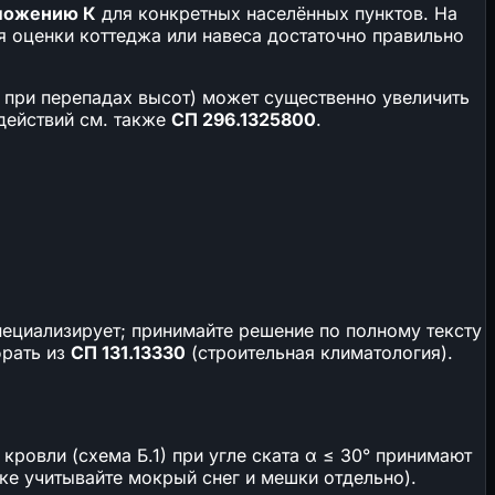
ложению К
для конкретных населённых пунктов. На
я оценки коттеджа или навеса достаточно правильно
 при перепадах высот) может существенно увеличить
здействий см. также
СП 296.1325800
.
пециализирует; принимайте решение по полному тексту
брать из
СП 131.13330
(строительная климатология).
кровли (схема Б.1) при угле ската α ≤ 30° принимают
тике учитывайте мокрый снег и мешки отдельно).