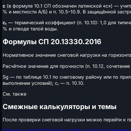
c
(в формуле 10.1 СП обозначен латинской «c») — учиты
% и местности А/Б) и п. 10.5–10.9. В защищённой застр
cₜ
— термический коэффициент (п. 10.10): 1,0 для тип
% и отводе талой воды.
Формулы СП 20.13330.2016
Нормативное значение снеговой нагрузки на горизонта
Расчётное значение для прочности (п. 10.12, сочетание 
Sɡ — по таблице 10.1 по снеговому району или по прило
выполнении условий); cₜ — п. 10.10.
См. также
Смежные калькуляторы и темы
После проверки снеговой нагрузки можно перейти к п
Площадь кровли
Площадь скатов и расход кровельног