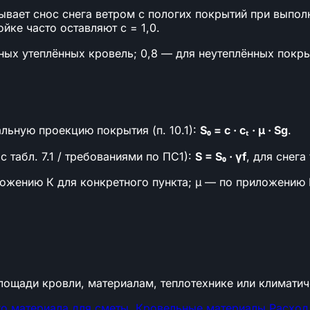
вает снос снега ветром с пологих покрытий при выполнен
ойке часто оставляют c = 1,0.
ичных утеплённых кровель; 0,8 — для неутеплённых пок
льную проекцию покрытия (п. 10.1):
S₀ = c · cₜ · μ · Sɡ
.
с табл. 7.1 / требованиями по ПС1):
S = S₀ · γf
, для снега
жению К для конкретного пункта; μ — по приложению Б; c
лощади кровли, материалам, теплотехнике или климати
о материала для сметы.
Кровельные материалы
Расход