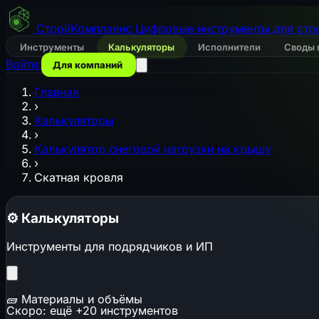
СтройКомплаенс
Цифровые инструменты для стр
Инструменты
Калькуляторы
Исполнители
Своды 
Войти
Для компаний
Главная
›
Калькуляторы
›
Калькулятор снеговой нагрузки на крышу
›
Скатная кровля
⚙️
Калькуляторы
Инструменты для подрядчиков и ИП
🧱
Материалы и объёмы
Скоро: ещё +20 инструментов