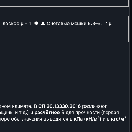
Плоское
μ = 1
⚠
Снеговые мешки
Б.8–Б.11: μ
дном климате. В
СП 20.13330.2016
различают
щины и т.д.) и
расчётное
S для прочности (первая
ляторе оба значения выводятся в
кПа (кН/м²)
и в
кгс/м²