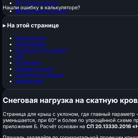
🏗️
Расход бетона
Нашли ошибку в калькуляторе?
▦
Калькулятор песка
▦
Калькулятор щебня
🕳️
Котлован и траншея
▸
На этой странице
🧱
Расход штукатурки
🧱
Расход кирпича
Калькулятор
⬜
Газобетон и пеноблоки
Информация
🔩
Расход арматуры
Сообщить об ошибке
🎨
Расход краски
FAQ
📜
Расход обоев
Источники
📐
Стяжка пола
Оставить отзыв
Поделиться кейсом
🏠
Площадь кровли
Интересное
🏠
Кровельные материалы
🧱
Клей и затирка для плитки
📐
ГКЛ и металлокаркас
Снеговая нагрузка на скатную кро
🏗️
Конструкции, фундаменты и нагрузки
Страница для крыш с уклоном, где главный параметр —
уменьшается, при 60° и более по упрощённой схеме 
▦
Строительные леса
приложения Б. Расчёт основан на
СП 20.13330.2016 «
⌖
Свайный фундамент
⬛
Перекрытия (балки, плиты, монолит)
Площадь задавайте по горизонтальной проекции крыши