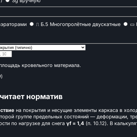
)
Sɡ вручную
аэраторами
⎍
Б.5
Многопролётные двускатные
▭
 площадь кровельного материала.
9)
считает норматив
ствие
на покрытия и несущие элементы каркаса в холо
и 1000 шт.
второй группе предельных состояний — деформации, тре
 номер
ости по нагрузке для снега
γf = 1,4
(п. 10.12). В кальку