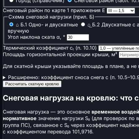
Город (справочник)
Снеговой район (табл. 10.1
📊
УСН vs ОСНО
⚖️
Пени и риск РНП
Снеговый район по карте 1 приложения Е
⚖️
Неустойка по договору
Схема снеговой нагрузки (прил. Б)
🏦
Стоимость банковской гарантии
⌂
Б.1
Одно- и двускатные
⌂̲
Б.2
Двускатные с 
⚠️
Риски строительных проектов
вручную
📋
Калькуляторы ресурсов ГЭСНр
Угол наклона ската α, °
Термический коэффициент cₜ (п. 10.10)
🌱
Экология и комфорт
Площадь горизонтальной проекции крыши, м²
🌱
Эко-баллы ГОСТ Р 70346
🌱
Эко-баллы ГОСТ Р 71392 (ИЖС)
Для скатной крыши указывайте площадь в плане, а не
🔊
Внешний шум на расстоянии
Расширенно: коэффициент сноса снега c (п. 10.5–10.
Рассчитать скатную кровлю
↗ Возможно вам будет интересно
🏠
Площадь кровли
Снеговая нагрузка на кровлю: что 
❄️
Глубина промерзания
Снеговая нагрузка — это основное
временное воздей
📄
Цены на кирпич в 2026 году: за штуку, поддон 
нормативное
значение нагрузки S₀ (для проверок по 
📄
ФРСН: как найти документ и регистрационный
группа ПС), связанное с S₀ через коэффициент надёжн
с коэффициентом перевода 101,9716.