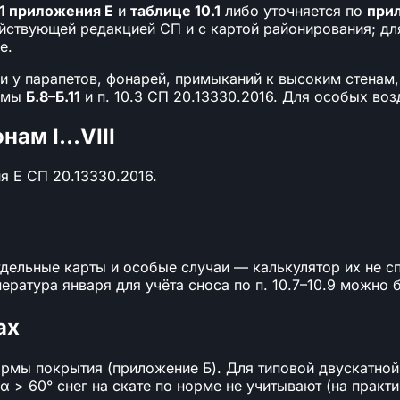
 1 приложения Е
и
таблице 10.1
либо уточняется по
при
ействующей редакцией СП и с картой районирования; дл
е.
 у парапетов, фонарей, примыканий к высоким стенам,
хемы
Б.8–Б.11
и п. 10.3 СП 20.13330.2016. Для особых во
нам I…VIII
я Е СП 20.13330.2016.
дельные карты и особые случаи — калькулятор их не с
ратура января для учёта сноса по п. 10.7–10.9 можно 
ах
рмы покрытия (приложение Б). Для типовой двускатной 
и α > 60° снег на скате по норме не учитывают (на прак