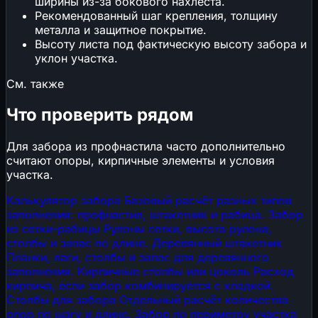
ширины из-за бокового нахлёста.
Рекомендованный шаг крепления, толщину
металла и защитное покрытие.
Высоту листа под фактическую высоту забора и
уклон участка.
См. также
Что проверить рядом
Для забора из профнастила часто дополнительно
считают опоры, кирпичные элементы и условия
участка.
Калькулятор забора
Базовый расчёт разных типов
заполнения: профнастил, штакетник и рабица.
Забор
из сетки-рабицы
Рулоны сетки, высота рулона,
столбы и запас по длине.
Деревянный штакетник
Планки, лаги, столбы и запас для деревянного
заполнения.
Кирпичные столбы или цоколь
Расход
кирпича, если забор комбинируется с кладкой.
Столбы для забора
Отдельный расчёт количества
опор по шагу и длине.
Забор по периметру участка