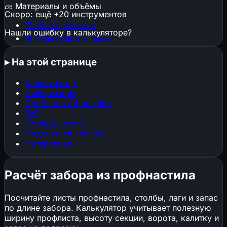
🧱
Материалы и объёмы
Скоро: ещё +20 инструментов
🏗️
Расход бетона
Нашли ошибку в калькуляторе?
▦
Калькулятор песка
▦
Калькулятор щебня
🕳️
Котлован и траншея
▸
На этой странице
🧱
Расход штукатурки
🧱
Расход кирпича
Калькулятор
⬜
Газобетон и пеноблоки
Информация
🔩
Расход арматуры
Сообщить об ошибке
🎨
Расход краски
FAQ
📜
Расход обоев
Оставить отзыв
📐
Стяжка пола
Поделиться кейсом
Интересное
🏠
Площадь кровли
🏠
Кровельные материалы
🧱
Клей и затирка для плитки
Расчёт забора из профнастила
📐
ГКЛ и металлокаркас
Посчитайте листы профнастила, столбы, лаги и запас
🏗️
Конструкции, фундаменты и нагрузки
по длине забора. Калькулятор учитывает полезную
ширину профлиста, высоту секции, ворота, калитку и
▦
Строительные леса