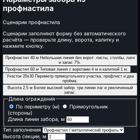
⚡
Временные сети стройплощадки
профнастила
🌧️
Ливнёвка и дождевой сток
🔥
Пожарная и промышленная безопасность
Сценарии профнастила
🔥
Противопожарные расстояния
Сценарии заполняют форму без автоматического
🧯
Огнетушители
расчёта — проверьте длину, ворота, калитку и
А
Категория помещения
нажмите кнопку.
🚪
Время эвакуации
Профнастил 40 м
Небольшая линия без ворот: листы, столбы, лаги
🏭
Признаки опасного производственного
и запас 7%.
объекта
Профнастил 60 м
Типовая линия с воротами 4 м и калиткой 1 м.
📝
Нужен ли наряд-допуск
Участок 20x30
Периметр прямоугольного участка, профлист и два
проёма.
🌡️
Климат, теплотехника и акустика
Высота 2,5 м
Более высокий забор: три линии лаг и увеличенный
запас.
🌡️
ГСОП
Длина ограждения
🧱
Толщина утеплителя
По периметру (м)
Прямоугольник
💧
Точка росы
(стороны)
🔇
Звукоизоляция стен
Длина линии забора, м
Тип заполнения
📋
Сметы, закупки и экономика подрядчика
Высота секции, м