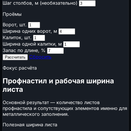
Шаг столбов, м (необязательно)
₽
НДС 22% (2026)
📋
Взносы ИП
Проёмы
📊
УСН vs ОСНО
Ворот, шт.
⚖️
Пени и риск РНП
Ширина одних ворот, м
⚖️
Неустойка по договору
Калиток, шт.
🏦
Стоимость банковской гарантии
Ширина одной калитки, м
⚠️
Риски строительных проектов
Запас по длине, %
📋
Калькуляторы ресурсов ГЭСНр
Сбросить
Рассчитать
🌱
Экология и комфорт
Фокус расчёта
🌱
Эко-баллы ГОСТ Р 70346
🌱
Эко-баллы ГОСТ Р 71392 (ИЖС)
Профнастил и рабочая ширина
🔊
Внешний шум на расстоянии
листа
↗ Возможно вам будет интересно
Основной результат — количество листов
профнастила и сопутствующих элементов именно для
🌧️
Ливнёвка и дождевой сток
металлического заполнения.
🏠
Площадь кровли
📄
Цены на кирпич в 2026 году: за штуку,
Полезная ширина листа
поддон и 1000 шт.