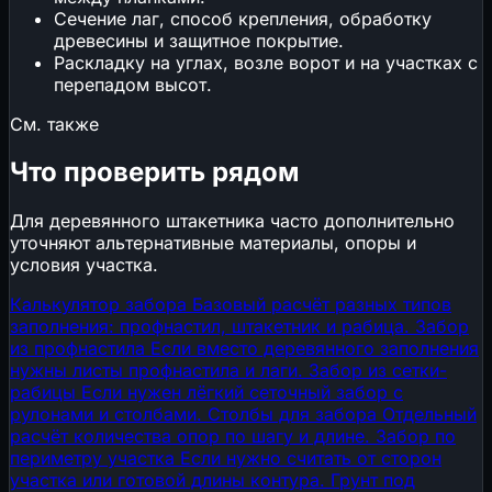
Сечение лаг, способ крепления, обработку
древесины и защитное покрытие.
Раскладку на углах, возле ворот и на участках с
перепадом высот.
См. также
Что проверить рядом
Для деревянного штакетника часто дополнительно
уточняют альтернативные материалы, опоры и
условия участка.
Калькулятор забора
Базовый расчёт разных типов
заполнения: профнастил, штакетник и рабица.
Забор
из профнастила
Если вместо деревянного заполнения
нужны листы профнастила и лаги.
Забор из сетки-
рабицы
Если нужен лёгкий сеточный забор с
рулонами и столбами.
Столбы для забора
Отдельный
расчёт количества опор по шагу и длине.
Забор по
периметру участка
Если нужно считать от сторон
участка или готовой длины контура.
Грунт под