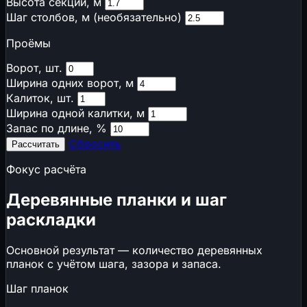
Высота секции, м
₽
НДС 22% (2026)
Шаг столбов, м (необязательно)
📋
Взносы ИП
Проёмы
📊
УСН vs ОСНО
⚖️
Пени и риск РНП
Ворот, шт.
⚖️
Неустойка по договору
Ширина одних ворот, м
🏦
Стоимость банковской гарантии
Калиток, шт.
⚠️
Риски строительных проектов
Ширина одной калитки, м
📋
Калькуляторы ресурсов ГЭСНр
Запас по длине, %
Сбросить
Рассчитать
🌱
Экология и комфорт
Фокус расчёта
🌱
Эко-баллы ГОСТ Р 70346
🌱
Эко-баллы ГОСТ Р 71392 (ИЖС)
Деревянные планки и шаг
🔊
Внешний шум на расстоянии
раскладки
↗ Возможно вам будет интересно
Основной результат — количество деревянных
🌡️
ГСОП
планок с учётом шага, зазора и запаса.
❄️
Снеговая нагрузка на кровлю
Шаг планок
📄
Цены на кирпич в 2026 году: за штуку,
поддон и 1000 шт.