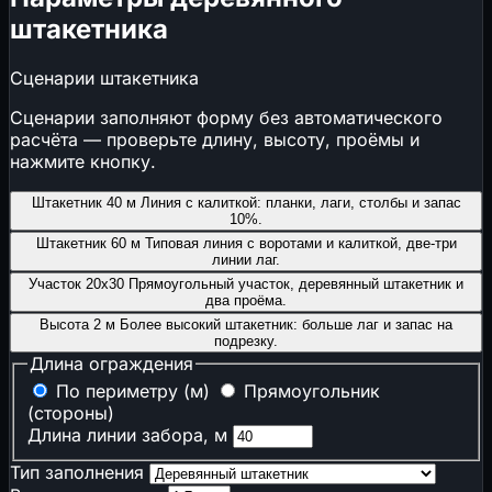
⚡
Временные сети стройплощадки
штакетника
🌧️
Ливнёвка и дождевой сток
🔥
Пожарная и промышленная безопасность
Сценарии штакетника
🔥
Противопожарные расстояния
Сценарии заполняют форму без автоматического
🧯
Огнетушители
расчёта — проверьте длину, высоту, проёмы и
А
Категория помещения
нажмите кнопку.
🚪
Время эвакуации
Штакетник 40 м
Линия с калиткой: планки, лаги, столбы и запас
🏭
Признаки опасного производственного
10%.
объекта
Штакетник 60 м
Типовая линия с воротами и калиткой, две-три
📝
Нужен ли наряд-допуск
линии лаг.
Участок 20x30
Прямоугольный участок, деревянный штакетник и
🌡️
Климат, теплотехника и акустика
два проёма.
Высота 2 м
Более высокий штакетник: больше лаг и запас на
подрезку.
🌡️
ГСОП
Длина ограждения
🧱
Толщина утеплителя
По периметру (м)
Прямоугольник
💧
Точка росы
(стороны)
🔇
Звукоизоляция стен
Длина линии забора, м
📋
Сметы, закупки и экономика подрядчика
Тип заполнения