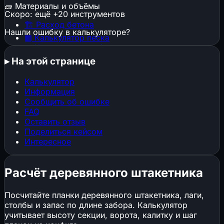
🧱
Материалы и объёмы
Скоро: ещё +20 инструментов
🏗️
Расход бетона
Нашли ошибку в калькуляторе?
▦
Калькулятор песка
▦
Калькулятор щебня
🕳️
Котлован и траншея
▸
На этой странице
🧱
Расход штукатурки
🧱
Расход кирпича
Калькулятор
⬜
Газобетон и пеноблоки
Информация
🔩
Расход арматуры
Сообщить об ошибке
🎨
Расход краски
FAQ
📜
Расход обоев
Оставить отзыв
📐
Стяжка пола
Поделиться кейсом
Интересное
🏠
Площадь кровли
🏠
Кровельные материалы
🧱
Клей и затирка для плитки
Расчёт деревянного штакетника
📐
ГКЛ и металлокаркас
Посчитайте планки деревянного штакетника, лаги,
🏗️
Конструкции, фундаменты и нагрузки
столбы и запас по длине забора. Калькулятор
учитывает высоту секции, ворота, калитку и шаг
▦
Строительные леса