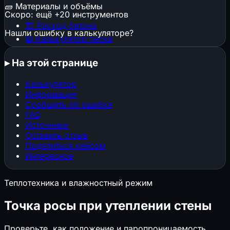
🧱
Материалы и объёмы
Скоро: ещё +20 инструментов
🏗️
Расход бетона
Нашли ошибку в калькуляторе?
▦
Калькулятор песка
▦
Калькулятор щебня
🕳️
Котлован и траншея
▸
На этой странице
🧱
Расход штукатурки
🧱
Расход кирпича
Калькулятор
⬜
Газобетон и пеноблоки
Информация
🔩
Расход арматуры
Сообщить об ошибке
🎨
Расход краски
FAQ
📜
Расход обоев
Источники
📐
Стяжка пола
Оставить отзыв
Поделиться кейсом
🏠
Площадь кровли
Интересное
🏠
Кровельные материалы
🧱
Клей и затирка для плитки
Теплотехника и влажностный режим
📐
ГКЛ и металлокаркас
🏗️
Конструкции, фундаменты и нагрузки
Точка росы при утеплении стены
▦
Строительные леса
Проверьте, как положение и паропроницаемость