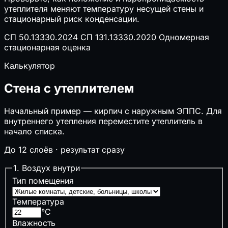
⌖
Свайный фундамент
утеплителя меняют температуру несущей стены и
⬛
Перекрытия (балки, плиты, монолит)
стационарный риск конденсации.
↧
Нагрузки на перекрытие
СП 50.13330.2024
СП 131.13330.2020
Одномерная
🔲
Забор
стационарная оценка
🚗
Размер автонавеса
🪜
Лестницы
Калькулятор
❄️
Глубина промерзания
Стена с утеплителем
🏔️
Несущая способность грунта
❄️
Снеговая нагрузка на кровлю
Начальный пример — кирпич с наружным ЭППС. Для
внутреннего утепления переместите утеплитель в
⚙️
Инженерные системы
начало списка.
▣
Септик и выгребная яма
До 12 слоёв · результат сразу
⚡
Сечение кабеля по мощности
⏚
Сопротивление заземления (контур)
1. Воздух внутри
🔌
Электрические нагрузки и трансформаторы
Тип помещения
⚙️
Компенсация реактивной мощности
🔥
Мощность котла отопления
Температура
💨
Расход воздуха (вентиляция)
°C
♨️
Расчёт сауны
Влажность