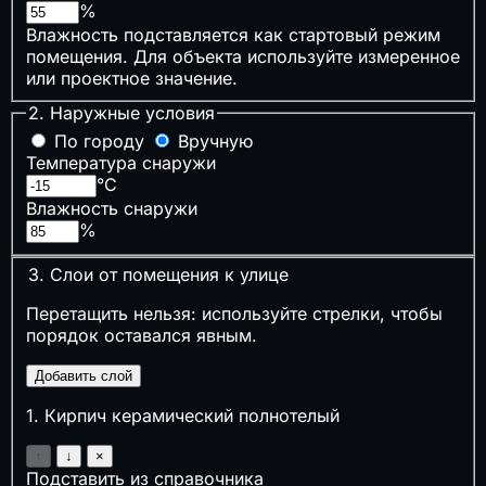
⚡
Временные сети стройплощадки
%
🌧️
Ливнёвка и дождевой сток
Влажность подставляется как стартовый режим
помещения. Для объекта используйте измеренное
🔥
Пожарная и промышленная безопасность
или проектное значение.
2. Наружные условия
🔥
Противопожарные расстояния
🧯
Огнетушители
По городу
Вручную
А
Категория помещения
Температура снаружи
🚪
Время эвакуации
°C
🏭
Признаки опасного производственного
Влажность снаружи
%
объекта
📝
Нужен ли наряд-допуск
3. Слои от помещения к улице
🌡️
Климат, теплотехника и акустика
Перетащить нельзя: используйте стрелки, чтобы
порядок оставался явным.
🌡️
ГСОП
🧱
Толщина утеплителя
Добавить слой
💧
Точка росы
🔇
Звукоизоляция стен
1
.
Кирпич керамический полнотелый
↑
↓
×
📋
Сметы, закупки и экономика подрядчика
Подставить из справочника