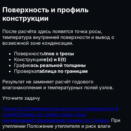
📄
ФРСН: как найти документ и регистрационный
номер
Поверхность и профиль
конструкции
После расчёта здесь появятся точка росы,
температура внутренней поверхности и вывод о
возможной зоне конденсации.
Поверхность
tпов ≥ tросы
Конструкция
e(x) и E(t)
График
ось реальной толщины
Проверка
таблица по границам
Результат не заменяет расчёт годового
влагонакопления и температурных полей узлов.
Уточните задачу
Точка росы
Температура воздуха и поверхности
В
стене
Профиль по слоям стены
Зона
конденсации
Стационарная оценка по Глазеру
При
утеплении
Положение утеплителя и риск влаги