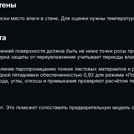
тены
ески место влаги в стене. Для оценки нужны температу
та
ренней поверхности должна быть не ниже точки росы пр
рка защиты от переувлажнения учитывает периоды влаг
ление паропроницанию тонких листовых материалов и р
дной пятидневки обеспеченностью 0,92 для режима «По
ода, углы, откосы и примыкания проверяют расчётом т
ат. Это поможет сопоставить предварительную модель с