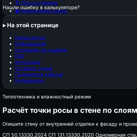
🏗️
Расход бетона
Нашли ошибку в калькуляторе?
▦
Калькулятор песка
▦
Калькулятор щебня
🕳️
Котлован и траншея
▸
На этой странице
🧱
Расход штукатурки
🧱
Расход кирпича
Калькулятор
⬜
Газобетон и пеноблоки
Информация
🔩
Расход арматуры
Сообщить об ошибке
🎨
Расход краски
FAQ
📜
Расход обоев
Источники
📐
Стяжка пола
Оставить отзыв
Поделиться кейсом
🏠
Площадь кровли
Интересное
🏠
Кровельные материалы
🧱
Клей и затирка для плитки
Теплотехника и влажностный режим
📐
ГКЛ и металлокаркас
🏗️
Конструкции, фундаменты и нагрузки
Расчёт точки росы в стене по слоя
▦
Строительные леса
Опишите стену от внутренней отделки к фасаду и про
⌖
Свайный фундамент
⬛
Перекрытия (балки, плиты, монолит)
СП 50.13330.2024
СП 131.13330.2020
Одномерная ста