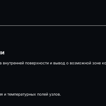
ии
ра внутренней поверхности и вывод о возможной зоне к
и 1000 шт.
 номер
ия и температурных полей узлов.