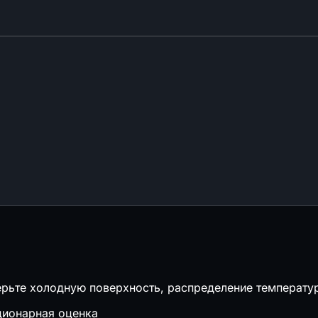
м
верьте холодную поверхность, распределение температ
ционарная оценка