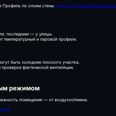
е
Профиль по слоям стены
Зона конденсации
Стационарн
ти, последним — у улицы.
ет температурный и паровой профили.
огут быть холоднее плоского участка.
и проверка фактической вентиляции.
ным режимом
влажность помещения — от воздухообмена.
ороду