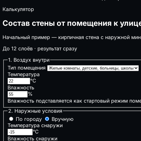
↧
Нагрузки на перекрытие
Калькулятор
🔲
Забор
🚗
Размер автонавеса
Состав стены от помещения к улиц
🪜
Лестницы
❄️
Глубина промерзания
Начальный пример — кирпичная стена с наружной мине
🏔️
Несущая способность грунта
До 12 слоёв · результат сразу
❄️
Снеговая нагрузка на кровлю
1. Воздух внутри
⚙️
Инженерные системы
Тип помещения
▣
Септик и выгребная яма
Температура
⚡
Сечение кабеля по мощности
°C
Влажность
⏚
Сопротивление заземления (контур)
%
🔌
Электрические нагрузки и трансформаторы
Влажность подставляется как стартовый режим поме
⚙️
Компенсация реактивной мощности
🔥
Мощность котла отопления
2. Наружные условия
💨
Расход воздуха (вентиляция)
По городу
Вручную
♨️
Расчёт сауны
Температура снаружи
⚡
Временные сети стройплощадки
°C
🌧️
Ливнёвка и дождевой сток
Влажность снаружи