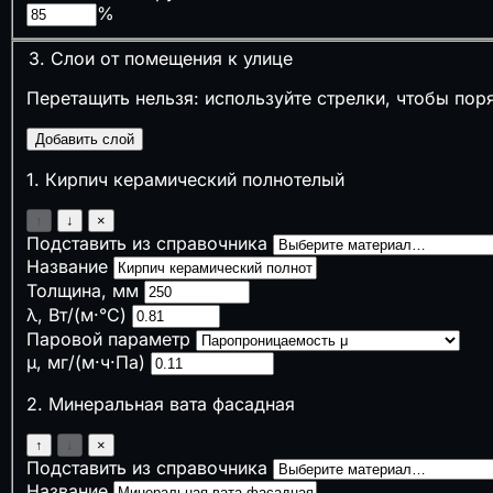
%
🔥
Пожарная и промышленная безопасность
3. Слои от помещения к улице
🔥
Противопожарные расстояния
🧯
Огнетушители
Перетащить нельзя: используйте стрелки, чтобы пор
А
Категория помещения
🚪
Время эвакуации
Добавить слой
🏭
Признаки опасного производственного объект
1
.
Кирпич керамический полнотелый
📝
Нужен ли наряд-допуск
↑
↓
×
🌡️
Климат, теплотехника и акустика
Подставить из справочника
Название
🌡️
ГСОП
Толщина, мм
🧱
Толщина утеплителя
λ, Вт/(м·°C)
💧
Точка росы
Паровой параметр
🔇
Звукоизоляция стен
μ, мг/(м·ч·Па)
📋
Сметы, закупки и экономика подрядчика
2
.
Минеральная вата фасадная
₽
НДС 22% (2026)
↑
↓
×
Подставить из справочника
📋
Взносы ИП
Название