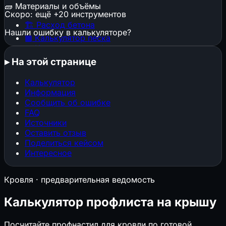
🧱
Материалы и объёмы
Скоро: ещё +20 инструментов
🏗️
Расход бетона
Нашли ошибку в калькуляторе?
▦
Калькулятор песка
▦
Калькулятор щебня
🕳️
Котлован и траншея
▸
На этой странице
🧱
Расход штукатурки
🧱
Расход кирпича
Калькулятор
⬜
Газобетон и пеноблоки
Информация
🔩
Расход арматуры
Сообщить об ошибке
🎨
Расход краски
FAQ
📜
Расход обоев
Источники
📐
Стяжка пола
Оставить отзыв
Поделиться кейсом
🏠
Площадь кровли
Интересное
🏠
Кровельные материалы
🧱
Клей и затирка для плитки
Кровля · предварительная ведомость
📐
ГКЛ и металлокаркас
🏗️
Конструкции, фундаменты и нагрузки
Калькулятор профлиста на крышу
▦
Строительные леса
Посчитайте профнастил для кровли по готовой