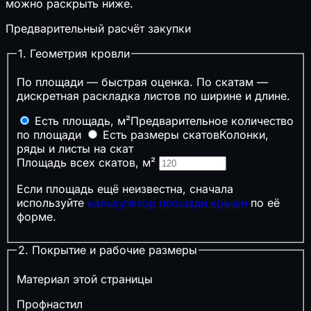
⚡
Временные сети стройплощадки
можно раскрыть ниже.
🌧️
Ливнёвка и дождевой сток
Предварительный расчёт закупки
🔥
Пожарная и промышленная безопасность
1. Геометрия кровли
🔥
Противопожарные расстояния
По площади — быстрая оценка. По скатам —
🧯
Огнетушители
дискретная раскладка листов по ширине и длине.
А
Категория помещения
🚪
Время эвакуации
Есть площадь, м²
Предварительное количество
🏭
Признаки опасного производственного
по площади
Есть размеры скатов
Колонки,
объекта
ряды и листы на скат
📝
Нужен ли наряд-допуск
Площадь всех скатов, м²
🌡️
Климат, теплотехника и акустика
Если площадь ещё неизвестна, сначала
используйте
калькулятор площади крыши
по её
форме.
🌡️
ГСОП
🧱
Толщина утеплителя
💧
Точка росы
2. Покрытие и рабочие размеры
🔇
Звукоизоляция стен
Материал этой страницы
📋
Сметы, закупки и экономика подрядчика
Профнастил