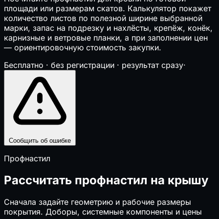
⌖
Свайный фундамент
площади или размерам скатов. Калькулятор покажет
⬛
Перекрытия (балки, плиты, монолит)
количество листов по полезной ширине выбранной
↧
Нагрузки на перекрытие
марки, запас на подрезку и нахлёсты, крепёж, конёк,
🔲
Забор
карнизные и ветровые планки, а при заполнении цен
🚗
Размер автонавеса
— ориентировочную стоимость закупки.
🪜
Лестницы
Бесплатно · без регистрации · результат сразу
·
❄️
Глубина промерзания
🏔️
Несущая способность грунта
❄️
Снеговая нагрузка на кровлю
⚙️
Инженерные системы
▣
Септик и выгребная яма
Сообщить об ошибке
⚡
Сечение кабеля по мощности
⏚
Сопротивление заземления (контур)
Профнастил
🔌
Электрические нагрузки и трансформаторы
⚙️
Компенсация реактивной мощности
Рассчитать профнастил на крышу
🔥
Мощность котла отопления
💨
Расход воздуха (вентиляция)
Сначала задайте геометрию и рабочие размеры
♨️
Расчёт сауны
покрытия. Доборы, системные компоненты и цены