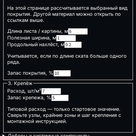
₽
НДС 22% (2026)
На этой странице рассчитывается выбранный вид
📋
Взносы ИП
покрытия. Другой материал можно открыть по
📊
УСН vs ОСНО
ссылкам выше.
⚖️
Пени и риск РНП
Длина листа / картины, м
⚖️
Неустойка по договору
Полезная ширина, м
🏦
Стоимость банковской гарантии
Продольный нахлёст, м
⚠️
Риски строительных проектов
📋
Калькуляторы ресурсов ГЭСНр
Учитывается, если по длине ската больше одного
ряда.
🌱
Экология и комфорт
Запас покрытия, %
🌱
Эко-баллы ГОСТ Р 70346
🌱
Эко-баллы ГОСТ Р 71392 (ИЖС)
3. Крепёж
🔊
Внешний шум на расстоянии
Расход, шт/м²
Запас крепежа, %
↗ Возможно вам будет интересно
Типовой расход — только стартовое значение.
А
Категория помещения
Сверьте узлы, крайние зоны и шаг крепления с
📝
Нужен ли наряд-допуск
монтажной инструкцией.
📄
Цены на кирпич в 2026 году: за штуку,
поддон и 1000 шт.
Доборы и системные компоненты