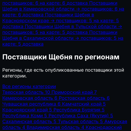
поставщиков: 6
на карте: 6
доставка
Поставщики
Щебня в Кемеровской области
→
поставщиков: 6
на
карте: 6
доставка
Поставщики Щебня в
Красноярском крае
→
поставщиков: 5
на карте: 5
доставка
Поставщики Щебня в Тульской области
→
поставщиков: 5
на карте: 5
доставка
Поставщики
Щебня в Сахалинской области
→
поставщиков: 5
на
карте: 5
доставка
Поставщики Щебня по регионам
Регионы, где есть опубликованные поставщики этой
категории.
Все регионы категории
Тверская область
10
Приморский край
7
Кемеровская область
6
Ростовская область
6
Чувашская республика
6
Камчатский край
5
Красноярский край
5
Республика Бурятия
5
Республика Коми
5
Республика Саха (Якутия)
5
Сахалинская область
5
Тульская область
5
Амурская
область
4
Владимирская область
4
Краснодарский