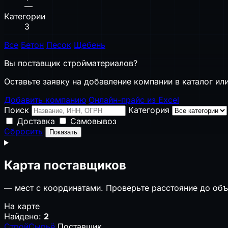
—
Категории
3
Все
Бетон
Песок
Щебень
Вы поставщик стройматериалов?
Оставьте заявку на добавление компании в каталог или
Добавить компанию
Онлайн-прайс из Excel
Поиск
Категория
Доставка
Самовывоз
Сбросить
Показать
Карта поставщиков
—
мест с координатами. Проверьте расстояние до объ
На карте
Найдено:
2
СтройСырьё
Поставщик