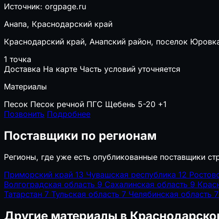
Источник: orgpage.ru
Анапа, Краснодарский край
Краснодарский край, Анапский район, поселок Юровк
1 точка
Доставка
На карте
Часть условий уточняется
Материалы
Песок
Песок речной
ПГС
Щебень 5-20
+1
Позвонить
Подробнее
Поставщики по регионам
Регионы, где уже есть опубликованные поставщики ст
Приморский край
13
Чувашская республика
12
Ростов
Волгоградская область
9
Сахалинская область
9
Крас
Татарстан
7
Тульская область
7
Челябинская область
7
Другие материалы в Краснодарско