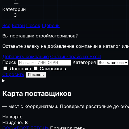
—
Категории
3
Все
Бетон
Песок
Щебень
Вы поставщик стройматериалов?
Оставьте заявку на добавление компании в каталог или
Добавить компанию
Онлайн-прайс из Excel
Поиск
Категория
Доставка
Самовывоз
Сбросить
Показать
Карта поставщиков
—
мест с координатами. Проверьте расстояние до объ
На карте
Найдено:
8
ООО «ГОСТ БЕТОН»
Производитель