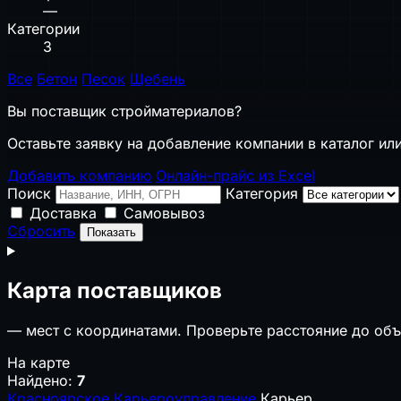
—
Категории
3
Все
Бетон
Песок
Щебень
Вы поставщик стройматериалов?
Оставьте заявку на добавление компании в каталог или
Добавить компанию
Онлайн-прайс из Excel
Поиск
Категория
Доставка
Самовывоз
Сбросить
Показать
Карта поставщиков
—
мест с координатами. Проверьте расстояние до объ
На карте
Найдено:
7
Красноярское Карьероуправление
Карьер