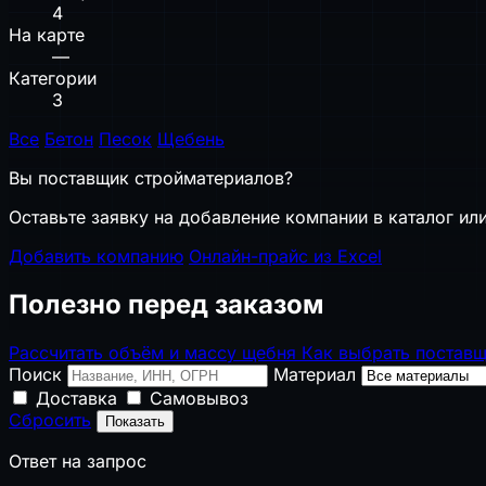
4
На карте
—
Категории
3
Все
Бетон
Песок
Щебень
Вы поставщик стройматериалов?
Оставьте заявку на добавление компании в каталог или
Добавить компанию
Онлайн-прайс из Excel
Полезно перед заказом
Рассчитать объём и массу щебня
Как выбрать постав
Поиск
Материал
Доставка
Самовывоз
Сбросить
Показать
Ответ на запрос