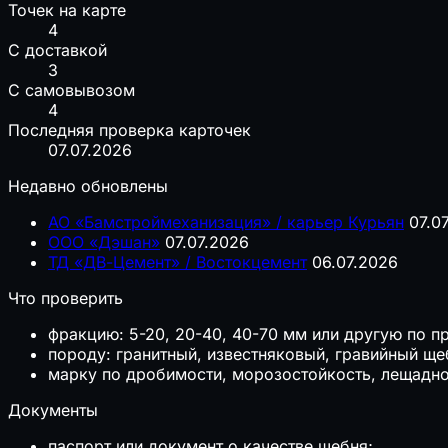
Точек на карте
4
С доставкой
3
С самовывозом
4
Последняя проверка карточек
07.07.2026
Недавно обновлены
АО «Бамстроймеханизация» / карьер Курьян
07.0
ООО «Дэшан»
07.07.2026
ТД «ДВ-Цемент» / Востокцемент
06.07.2026
Что проверить
фракцию: 5-20, 20-40, 40-70 мм или другую по пр
породу: гранитный, известняковый, гравийный щеб
марку по дробимости, морозостойкость, лещаднос
Документы
паспорт или документ о качестве щебня;