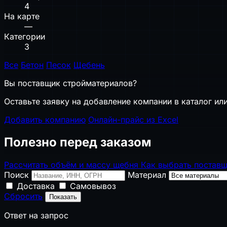
4
На карте
—
Категории
3
Все
Бетон
Песок
Щебень
Вы поставщик стройматериалов?
Оставьте заявку на добавление компании в каталог или
Добавить компанию
Онлайн-прайс из Excel
Полезно перед заказом
Рассчитать объём и массу щебня
Как выбрать постав
Поиск
Материал
Доставка
Самовывоз
Сбросить
Показать
Ответ на запрос