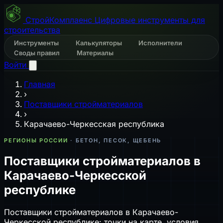
СтройКомплаенс
Цифровые инструменты для
строительства
Инструменты
Калькуляторы
Исполнители
Своды правил
Материалы
Войти
Главная
›
Поставщики стройматериалов
›
Карачаево-Черкесская республика
РЕГИОНЫ РОССИИ
· БЕТОН, ПЕСОК, ЩЕБЕНЬ
Поставщики стройматериалов в
Карачаево-Черкесской
республике
Поставщики стройматериалов в Карачаево-
Черкесской республике: точки на карте, условия