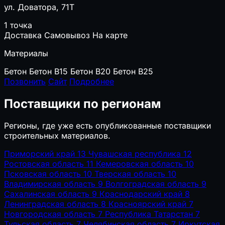
ул. Доватора, 71Т
1 точка
Доставка
Самовывоз
На карте
Материалы
Бетон
Бетон B15
Бетон B20
Бетон B25
Позвонить
Сайт
Подробнее
Поставщики по регионам
Регионы, где уже есть опубликованные поставщики
строительных материалов.
Приморский край
13
Чувашская республика
12
Ростовская область
11
Кемеровская область
10
Псковская область
10
Тверская область
10
Владимирская область
9
Волгоградская область
9
Сахалинская область
9
Краснодарский край
8
Ленинградская область
8
Красноярский край
7
Новгородская область
7
Республика Татарстан
7
Тульская область
7
Челябинская область
7
Иркутская