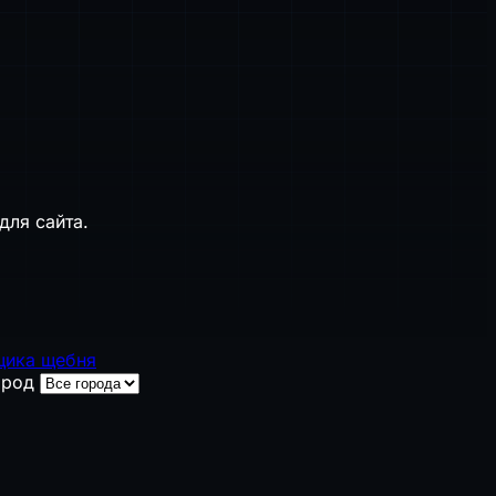
для сайта.
щика щебня
ород