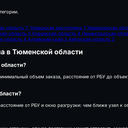
тегории.
ая область
7
Чувашская республика
7
Кемеровская обл
кая область
5
Кировская область
4
Ленинградская обла
я область
4
Алтайский край
3
Амурская область
3
на в Тюменской области
 области?
минимальный объем заказа, расстояние от РБУ до объек
области?
асстояние от РБУ и окно разгрузки: чем ближе узел к 