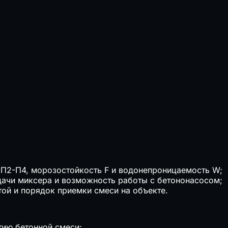
ь П2-П4, морозостойкость F и водонепроницаемость W;
одачи миксера и возможность работы с бетононасосом;
той и порядок приемки смеси на объекте.
тию бетонной смеси;