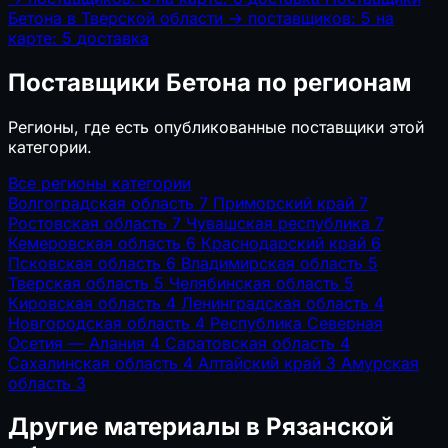
Бетона в Тверской области
→
поставщиков: 5
на
карте: 5
доставка
Поставщики Бетона по регионам
Регионы, где есть опубликованные поставщики этой
категории.
Все регионы категории
Волгоградская область
7
Приморский край
7
Ростовская область
7
Чувашская республика
7
Кемеровская область
6
Краснодарский край
6
Псковская область
6
Владимирская область
5
Тверская область
5
Челябинская область
5
Кировская область
4
Ленинградская область
4
Новгородская область
4
Республика Северная
Осетия — Алания
4
Саратовская область
4
Сахалинская область
4
Алтайский край
3
Амурская
область
3
Другие материалы в Рязанской