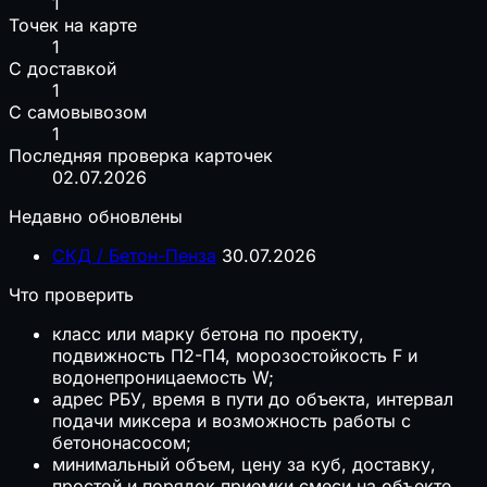
1
Точек на карте
1
С доставкой
1
С самовывозом
1
Последняя проверка карточек
02.07.2026
Недавно обновлены
СКД / Бетон-Пенза
30.07.2026
Что проверить
класс или марку бетона по проекту,
подвижность П2-П4, морозостойкость F и
водонепроницаемость W;
адрес РБУ, время в пути до объекта, интервал
подачи миксера и возможность работы с
бетононасосом;
минимальный объем, цену за куб, доставку,
простой и порядок приемки смеси на объекте.