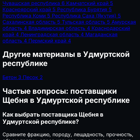
Чувашская республика
6
Камчатский край
5
Красноярский край
5
Республика Бурятия
5
Республика Коми
5
Республика Саха (Якутия)
5
Сахалинская область
5
Тульская область
5
Амурская
область
4
Владимирская область
4
Краснодарский
край
4
Ленинградская область
4
Магаданская
область
4
Пермский край
4
Другие материалы в Удмуртской
республике
Бетон
3
Песок
2
Частые вопросы: поставщики
Щебня в Удмуртской республике
Как выбрать поставщика Щебня в
Удмуртской республике?
Сравните фракцию, породу, лещадность, прочность,