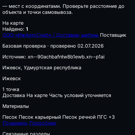
—
мест с координатами. Проверьте расстояние до
объекта и точки самовывоза.
На карте
Найдено:
1
ООО «ИжАвтоСнаб» / Доставим щебень
Поставщик
Базовая проверка · проверено 02.07.2026
Источник: xn--90achbafntw8b1ewb.xn--p1ai
Ижевск, Удмуртская республика
Ижевск
1 точка
Доставка
На карте
Часть условий уточняется
Материалы
Песок
Песок карьерный
Песок речной
ПГС
+3
Позвонить
Подробнее
Связанные разделы