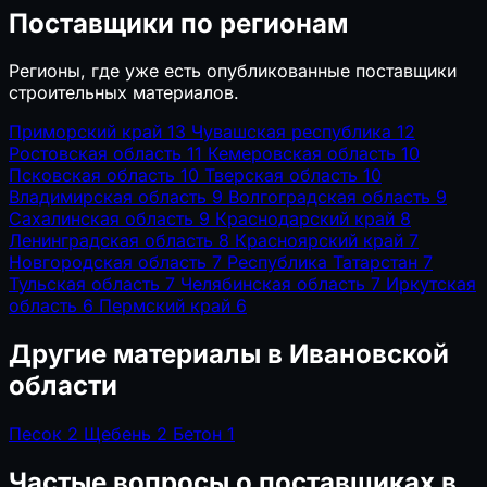
Поставщики по регионам
Регионы, где уже есть опубликованные поставщики
строительных материалов.
Приморский край
13
Чувашская республика
12
Ростовская область
11
Кемеровская область
10
Псковская область
10
Тверская область
10
Владимирская область
9
Волгоградская область
9
Сахалинская область
9
Краснодарский край
8
Ленинградская область
8
Красноярский край
7
Новгородская область
7
Республика Татарстан
7
Тульская область
7
Челябинская область
7
Иркутская
область
6
Пермский край
6
Другие материалы в Ивановской
области
Песок
2
Щебень
2
Бетон
1
Частые вопросы о поставщиках в