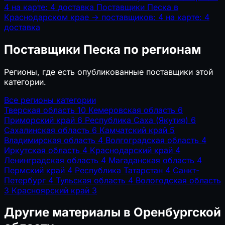
4
на карте: 4
доставка
Поставщики Песка в
Краснодарском крае
→
поставщиков: 4
на карте: 4
доставка
Поставщики Песка по регионам
Регионы, где есть опубликованные поставщики этой
категории.
Все регионы категории
Тверская область
10
Кемеровская область
6
Приморский край
6
Республика Саха (Якутия)
6
Сахалинская область
6
Камчатский край
5
Владимирская область
4
Волгоградская область
4
Иркутская область
4
Краснодарский край
4
Ленинградская область
4
Магаданская область
4
Пермский край
4
Республика Татарстан
4
Санкт-
Петербург
4
Тульская область
4
Вологодская область
3
Красноярский край
3
Другие материалы в Оренбургской