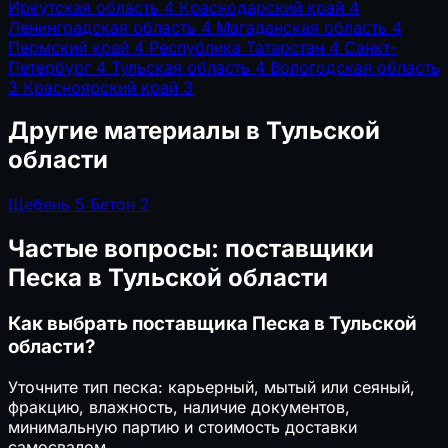
Иркутская область
4
Краснодарский край
4
Ленинградская область
4
Магаданская область
4
Пермский край
4
Республика Татарстан
4
Санкт-
Петербург
4
Тульская область
4
Вологодская область
3
Красноярский край
3
Другие материалы в Тульской
области
Щебень
5
Бетон
2
Частые вопросы: поставщики
Песка в Тульской области
Как выбрать поставщика Песка в Тульской
области?
Уточните тип песка: карьерный, мытый или сеяный,
фракцию, влажность, наличие документов,
минимальную партию и стоимость доставки
самосвалом.