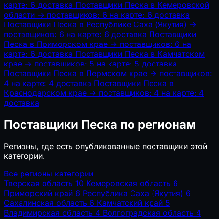
карте: 6
доставка
Поставщики Песка в Кемеровской
области
→
поставщиков: 6
на карте: 6
доставка
Поставщики Песка в Республике Саха (Якутия)
→
поставщиков: 6
на карте: 6
доставка
Поставщики
Песка в Приморском крае
→
поставщиков: 6
на
карте: 6
доставка
Поставщики Песка в Камчатском
крае
→
поставщиков: 5
на карте: 5
доставка
Поставщики Песка в Пермском крае
→
поставщиков:
4
на карте: 4
доставка
Поставщики Песка в
Краснодарском крае
→
поставщиков: 4
на карте: 4
доставка
Поставщики Песка по регионам
Регионы, где есть опубликованные поставщики этой
категории.
Все регионы категории
Тверская область
10
Кемеровская область
6
Приморский край
6
Республика Саха (Якутия)
6
Сахалинская область
6
Камчатский край
5
Владимирская область
4
Волгоградская область
4