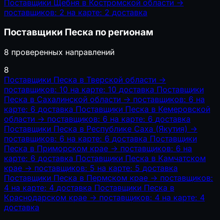
Поставщики Щебня в Костромской области
→
поставщиков: 2
на карте: 2
доставка
Поставщики Песка по регионам
8 проверенных направлений
8
Поставщики Песка в Тверской области
→
поставщиков: 10
на карте: 10
доставка
Поставщики
Песка в Сахалинской области
→
поставщиков: 6
на
карте: 6
доставка
Поставщики Песка в Кемеровской
области
→
поставщиков: 6
на карте: 6
доставка
Поставщики Песка в Республике Саха (Якутия)
→
поставщиков: 6
на карте: 6
доставка
Поставщики
Песка в Приморском крае
→
поставщиков: 6
на
карте: 6
доставка
Поставщики Песка в Камчатском
крае
→
поставщиков: 5
на карте: 5
доставка
Поставщики Песка в Пермском крае
→
поставщиков:
4
на карте: 4
доставка
Поставщики Песка в
Краснодарском крае
→
поставщиков: 4
на карте: 4
доставка