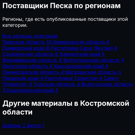
Поставщики Песка по регионам
Регионы, где есть опубликованные поставщики этой
категории.
Все регионы категории
Тверская область
10
Кемеровская область
6
Приморский край
6
Республика Саха (Якутия)
6
Сахалинская область
6
Камчатский край
5
Владимирская область
4
Волгоградская область
4
Иркутская область
4
Краснодарский край
4
Ленинградская область
4
Магаданская область
4
Пермский край
4
Республика Татарстан
4
Санкт-
Петербург
4
Тульская область
4
Вологодская область
3
Красноярский край
3
Другие материалы в Костромской
области
Щебень
2
Бетон
1