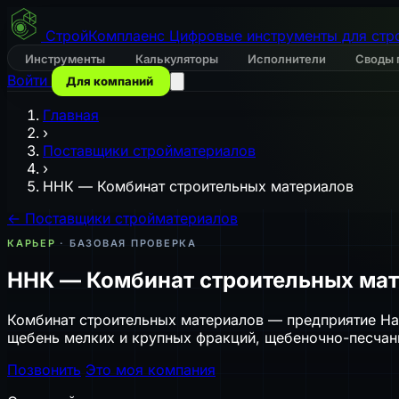
СтройКомплаенс
Цифровые инструменты для стр
Инструменты
Калькуляторы
Исполнители
Своды 
Войти
Для компаний
Главная
›
Поставщики стройматериалов
›
ННК — Комбинат строительных материалов
← Поставщики стройматериалов
КАРЬЕР
· БАЗОВАЯ ПРОВЕРКА
ННК — Комбинат строительных ма
Комбинат строительных материалов — предприятие На
щебень мелких и крупных фракций, щебеночно-песчаны
Позвонить
Это моя компания