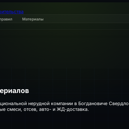
оительства
правил
Материалы
териалов
циональной нерудной компании в Богдановиче Свердло
е смеси, отсев, авто- и ЖД-доставка.