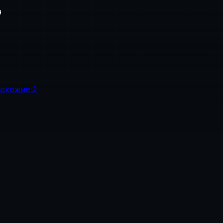
ч
охожие
2