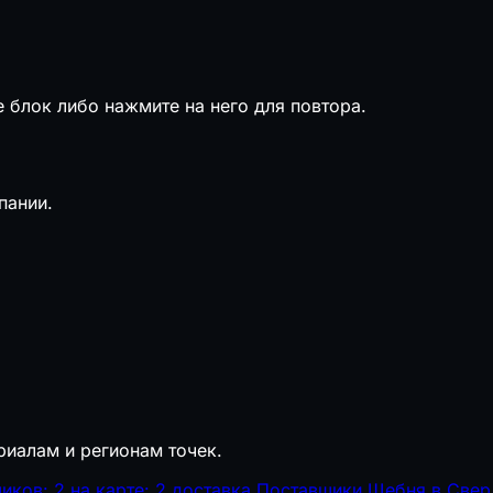
е блок либо нажмите на него для повтора.
пании.
риалам и регионам точек.
иков: 2
на карте: 2
доставка
Поставщики Щебня в Свер