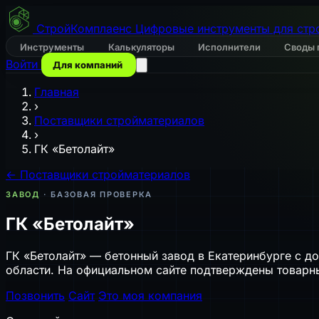
СтройКомплаенс
Цифровые инструменты для стр
Инструменты
Калькуляторы
Исполнители
Своды 
Войти
Для компаний
Главная
›
Поставщики стройматериалов
›
ГК «Бетолайт»
← Поставщики стройматериалов
ЗАВОД
· БАЗОВАЯ ПРОВЕРКА
ГК «Бетолайт»
ГК «Бетолайт» — бетонный завод в Екатеринбурге с д
области. На официальном сайте подтверждены товарн
Позвонить
Сайт
Это моя компания