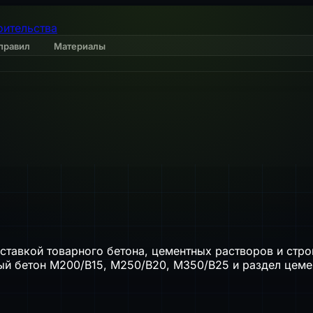
оительства
правил
Материалы
оставкой товарного бетона, цементных растворов и стр
ый бетон М200/B15, М250/B20, М350/B25 и раздел цеме