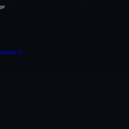
ург
охожие
4