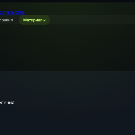
оительства
правил
Материалы
еления