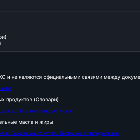
ри)
ы
КС и не являются официальными связями между докуме
ления
ых продуктов (Словари)
щевые. Технические условия
тельные масла и жиры
я. Основные понятия. Термины и определения