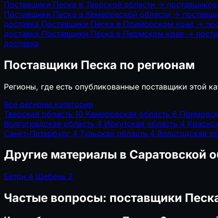
Поставщики Песка в Тверской области
→
поставщиков:
Поставщики Песка в Кемеровской области
→
поставщи
доставка
Поставщики Песка в Приморском крае
→
по
доставка
Поставщики Песка в Пермском крае
→
поста
доставка
Поставщики Песка по регионам
Регионы, где есть опубликованные поставщики этой ка
Все регионы категории
Тверская область
10
Кемеровская область
6
Приморск
Волгоградская область
4
Иркутская область
4
Красно
Санкт-Петербург
4
Тульская область
4
Вологодская о
Другие материалы в Саратовской о
Бетон
4
Щебень
2
Частые вопросы: поставщики Песка