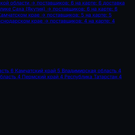
кой области
→
поставщиков: 6
на карте: 6
доставка
лике Саха (Якутия)
→
поставщиков: 6
на карте: 6
Камчатском крае
→
поставщиков: 5
на карте: 5
аснодарском крае
→
поставщиков: 4
на карте: 4
асть
6
Камчатский край
5
Владимирская область
4
бласть
4
Пермский край
4
Республика Татарстан
4