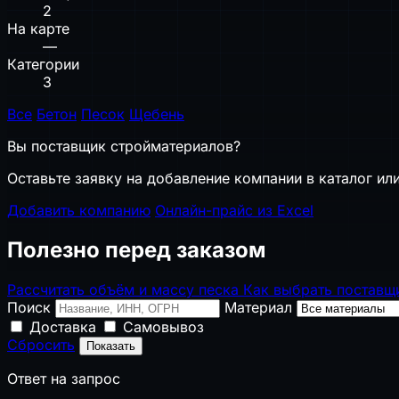
2
На карте
—
Категории
3
Все
Бетон
Песок
Щебень
Вы поставщик стройматериалов?
Оставьте заявку на добавление компании в каталог или
Добавить компанию
Онлайн-прайс из Excel
Полезно перед заказом
Рассчитать объём и массу песка
Как выбрать поставщ
Поиск
Материал
Доставка
Самовывоз
Сбросить
Показать
Ответ на запрос