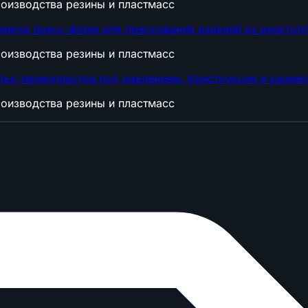
оизводства резины и пластмасс
иков пресс-форм для прессования изделий из реактопл
оизводства резины и пластмасс
тья термопластов под давлением. Конструкция и разме
оизводства резины и пластмасс