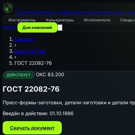
СтройКомплаенс
Цифровые инструменты для стр
Инструменты
Калькуляторы
Исполнители
Своды 
Войти
Для компаний
Главная
›
База ГОСТов
›
ГОСТ 22082-76
ОКС 83.200
ДЕЙСТВУЕТ
ГОСТ 22082-76
Пресс-формы-заготовки, детали-заготовки и детали п
Введён в действие:
01.10.1986
Скачать документ