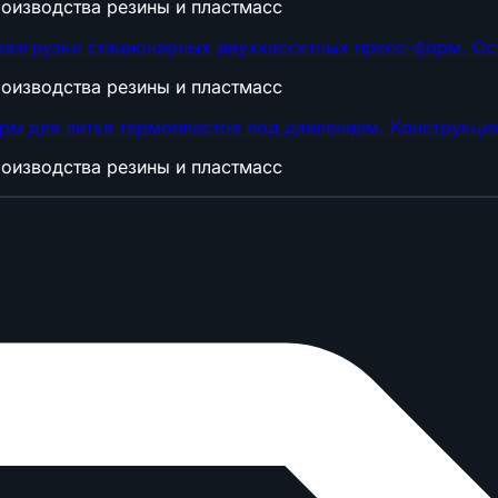
оизводства резины и пластмасс
разгрузки стационарных двухкассетных пресс-форм. О
оизводства резины и пластмасс
рм для литья термопластов под давлением. Конструкци
оизводства резины и пластмасс