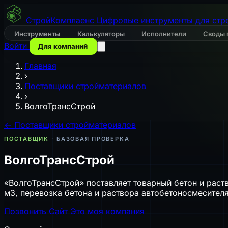
СтройКомплаенс
Цифровые инструменты для стр
Инструменты
Калькуляторы
Исполнители
Своды 
Войти
Для компаний
Главная
›
Поставщики стройматериалов
›
ВолгоТрансСтрой
← Поставщики стройматериалов
ПОСТАВЩИК
· БАЗОВАЯ ПРОВЕРКА
ВолгоТрансСтрой
«ВолгоТрансСтрой» поставляет товарный бетон и раств
м3, перевозка бетона и раствора автобетоносмесителя
Позвонить
Сайт
Это моя компания