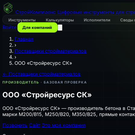
СтройКомплаенс
Цифровые инструменты для стр
Инструменты
Калькуляторы
Исполнители
Своды 
Войти
Для компаний
Главная
›
Поставщики стройматериалов
›
ООО «Стройресурс СК»
← Поставщики стройматериалов
ПРОИЗВОДИТЕЛЬ
· БАЗОВАЯ ПРОВЕРКА
ООО «Стройресурс СК»
ООО «Стройресурс СК» — производитель бетона в Став
марки М200/В15, М250/В20, М350/В25, прямые контак
Позвонить
Сайт
Это моя компания