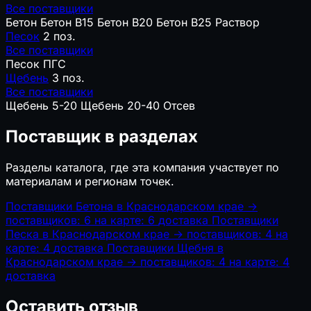
Все поставщики
Бетон
Бетон B15
Бетон B20
Бетон B25
Раствор
Песок
2 поз.
Все поставщики
Песок
ПГС
Щебень
3 поз.
Все поставщики
Щебень 5-20
Щебень 20-40
Отсев
Поставщик в разделах
Разделы каталога, где эта компания участвует по
материалам и регионам точек.
Поставщики Бетона в Краснодарском крае
→
поставщиков: 6
на карте: 6
доставка
Поставщики
Песка в Краснодарском крае
→
поставщиков: 4
на
карте: 4
доставка
Поставщики Щебня в
Краснодарском крае
→
поставщиков: 4
на карте: 4
доставка
Оставить отзыв