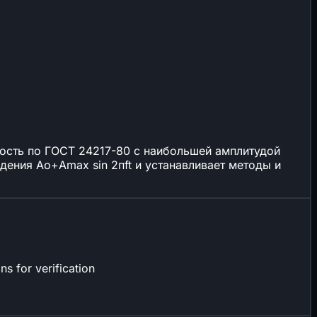
лость по ГОСТ 24217-80 с наибольшей амплитудой
дения Ао+Аmax sin 2пft и устанавливает методы и
s for verification