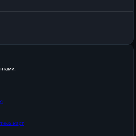
нтами.
ия
тных карт