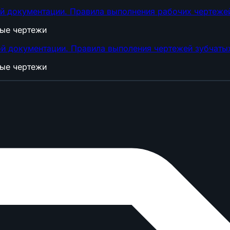
й документации. Правила выполнения рабочих чертежей
ные чертежи
й документации. Правила выполения чертежей зубчаты
ные чертежи