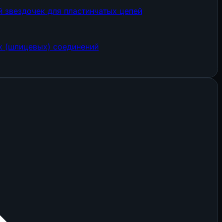
 звездочек для пластинчатых цепей
х (шлицевых) соединений