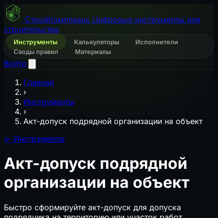
СтройКомплаенс
Цифровые инструменты для
строительства
Инструменты
Калькуляторы
Исполнители
Своды правил
Материалы
Войти
Главная
›
Инструменты
›
Акт-допуск подрядной организации на объект
←
Инструменты
Акт-допуск подрядной
организации на объект
Быстро сформируйте акт-допуск для допуска
подрядчика на территорию или участок работ