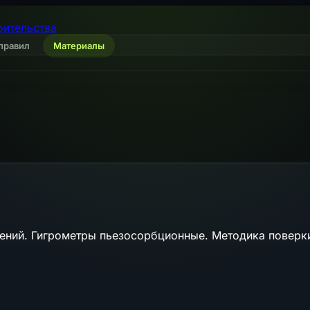
оительства
правил
Материалы
рений. Гигрометры пьезосорбционные. Методика поверк