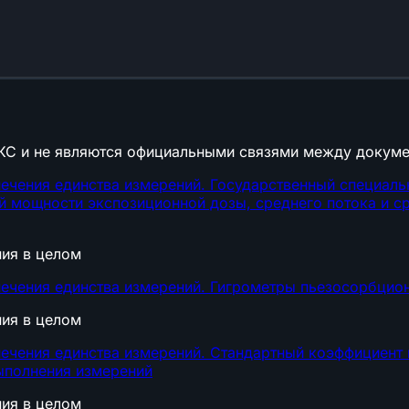
КС и не являются официальными связями между докуме
ечения единства измерений. Государственный специаль
й мощности экспозиционной дозы, среднего потока и ср
ния в целом
ечения единства измерений. Гигрометры пьезосорбцио
ния в целом
ечения единства измерений. Стандартный коэффициент
ыполнения измерений
ния в целом