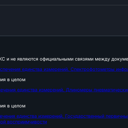
КС и не являются официальными связями между докуме
еспечения единства измерений. Спектрофотометры инфр
ния в целом
ечения единства измерений. Длиномеры пневматически
ния в целом
ечения единства измерений. Государственный первичный
ной восприимчивости