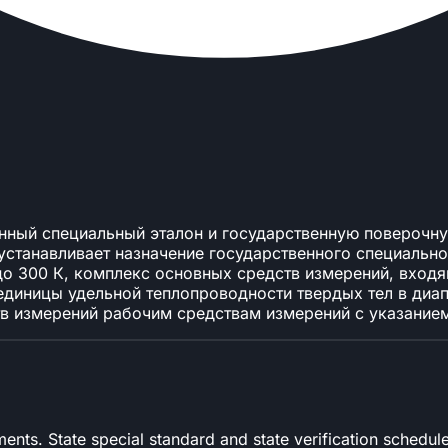
енный специальный эталон и государственную поверочн
 устанавливает назначение государственного специальн
 до 300 К, комплекс основных средств измерений, вход
единицы удельной теплопроводности твердых тел в диап
в измерений рабочим средствам измерений с указание
ents. State special standard and state verification schedul