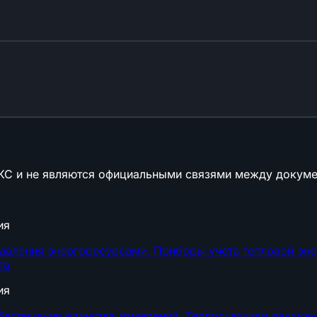
КС и не являются официальными связями между докуме
ия
авления энергоресурсами. Приборы учета тепловой энер
та
ия
беспечения единства измерений. Теплосчетчики двухка