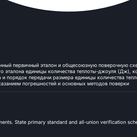
енный первичный эталон и общесоюзную поверочную схе
го эталона единицы количества теплоты-джоуля (Дж), к
а и порядок передачи размера единицы количества теп
казанием погрешностей и основных методов поверки
ents. State primary standard and all-union verification sc