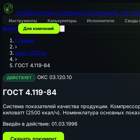
СтройКомплаенс
Цифровые инструменты для стр
Инструменты
Калькуляторы
Исполнители
Своды 
Войти
Для компаний
Главная
›
База ГОСТов
›
ГОСТ 4.119-84
ОКС 03.120.10
ДЕЙСТВУЕТ
ГОСТ 4.119-84
Система показателей качества продукции. Компрессо
киловатт (2500 ккал/ч). Номенклатура основных показ
Введён в действие:
01.03.1996
Скачать документ