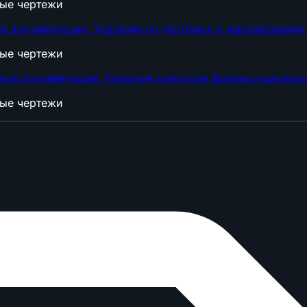
ные чертежи
й документации. Указания на чертежах о маркировании
ные чертежи
ской документации. Указания допусков формы и распол
ные чертежи