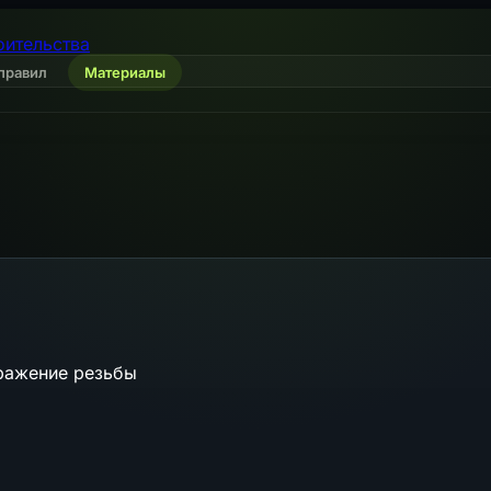
оительства
правил
Материалы
ражение резьбы