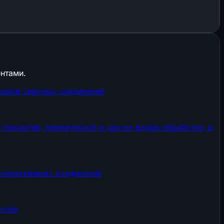
нтами.
 швов сварных соединений
покрытий, термической и других видов обработки, в
 неразъемных соединений
стей