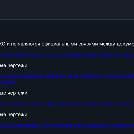
КС и не являются официальными связями между докуме
ой документации. Условные изображения и обозначения
ные чертежи
кой документации. Нанесение на чертежах обозначений 
одства
ные чертежи
ой документации. Условные изображения и обозначения
ные чертежи
ой документации. Обозначения шероховатости поверхно