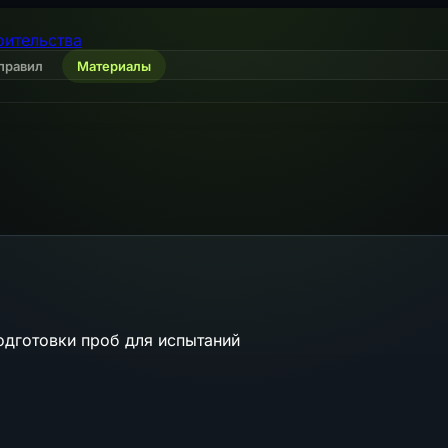
оительства
правил
Материалы
одготовки проб для испытаний