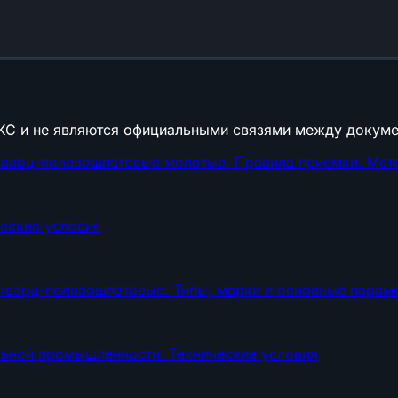
КС и не являются официальными связями между докуме
варц-полевошпатовые молотые. Правила приемки. Мето
еские условия
кварц-полевошпатовые. Типы, марки и основные парам
ьной промышленности. Технические условия