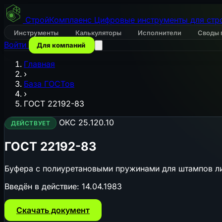
СтройКомплаенс
Цифровые инструменты для стр
Инструменты
Калькуляторы
Исполнители
Своды 
Войти
Для компаний
Главная
›
База ГОСТов
›
ГОСТ 22192-83
ОКС 25.120.10
ДЕЙСТВУЕТ
ГОСТ 22192-83
Буфера с полиуретановыми пружинами для штампов л
Введён в действие:
14.04.1983
Скачать документ