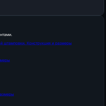
нтами.
й штамповки. Конструкция и размеры
змеры
размеры