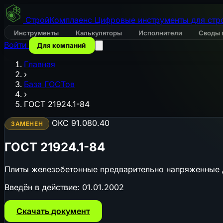
СтройКомплаенс
Цифровые инструменты для стр
Инструменты
Калькуляторы
Исполнители
Своды 
Войти
Для компаний
Главная
›
База ГОСТов
›
ГОСТ 21924.1-84
ОКС 91.080.40
ЗАМЕНЕН
ГОСТ 21924.1-84
Плиты железобетонные предварительно напряженные д
Введён в действие:
01.01.2002
Скачать документ