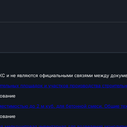
КС и не являются официальными связями между докуме
тельных площадок и участков производства строительн
дование
естимостью до 2 м куб. для бетонной смеси. Общие те
дование
я мелкощитовая инвентарная для возведения монолитн