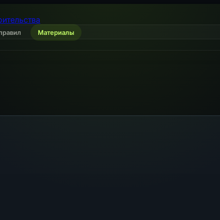
оительства
правил
Материалы