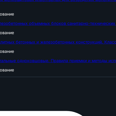
дование
лезобетонных объемных блоков санитарно-технических 
дование
литных бетонных и железобетонных конструкций. Класс
дование
тальные одноковшовые. Правила приемки и методы исп
дование