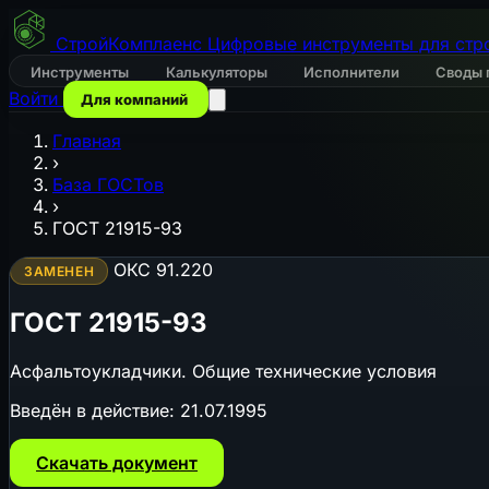
СтройКомплаенс
Цифровые инструменты для стр
Инструменты
Калькуляторы
Исполнители
Своды 
Войти
Для компаний
Главная
›
База ГОСТов
›
ГОСТ 21915-93
ОКС 91.220
ЗАМЕНЕН
ГОСТ 21915-93
Асфальтоукладчики. Общие технические условия
Введён в действие:
21.07.1995
Скачать документ