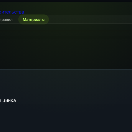
оительства
правил
Материалы
я цинка