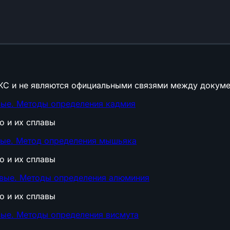
КС и не являются официальными связями между докуме
вые. Методы определения кадмия
о и их сплавы
вые. Метод определения мышьяка
о и их сплавы
овые. Методы определения алюминия
о и их сплавы
вые. Методы определения висмута