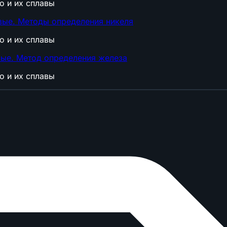
о и их сплавы
вые. Методы определения никеля
о и их сплавы
вые. Метод определения железа
о и их сплавы